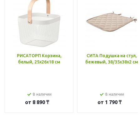
РИСАТОРП Корзина,
СИТА Подушка на стул,
белый, 25x26x18 см
бежевый, 38/35x38x2 см
В наличии
В наличии
от
8 890 ₸
от
1 790 ₸