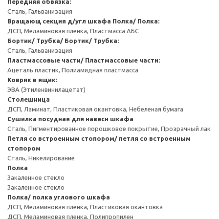
Передняя обвязка:
Сталь, Гальванизация
Вращающ секция д/угл шкафа
Полка/ Полка:
ДСП, Меламиновая пленка, Пластмасса АБС
Бортик/ Трубка/ Бортик/ Трубка:
Сталь, Гальванизация
Пластмассовые части/ Пластмассовые части:
Ацеталь пластик, Полиамидная пластмасса
Коврик в ящик:
ЭВА (Этиленвинилацетат)
Столешница
ДСП, Ламинат, Пластиковая окантовка, Небеленая бумага
Сушилка посудная для навесн шкафа
Сталь, Пигментированное порошковое покрытие, Прозрачный лак
Петля со встроенным стопором/ петля со встроенным
стопором
Сталь, Никелирование
Полка
Закаленное стекло
Закаленное стекло
Полка/ полка углового шкафа
ДСП, Меламиновая пленка, Пластиковая окантовка
ДСП, Меламиновая пленка, Полипропилен