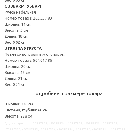
GUBBARP ГУББАРП
Ручка мебельная
Номер товара: 203.557.83
Ширина: 14 см
Высота: 3 см
Длина: 18 см
Вес: 0.02 кг
UTRUSTA УТРУСТА
Петля со встроенным стопором
Номер товара: 904.017.86
Ширина: 20 см
Высота: 15 см
Длина: 21 см
Вес: 0.21 кг
Подробнее о размере товара
Ширина: 240 см
Система, глубина: 60 см
Высота: 228 см
Другие варианты: s09387323, s89387324, s19387327, s59387325, s99387328,
s79387329, s99387333, s39387326, s79387334, s59387330, s39387331, s19387332