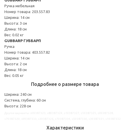
Ручка мебельная
Номер товара: 203.557.83
Ширина: 14 см
Высота: 3 см
Длина: 18 см
Вес: 0.02 кг
GUBBARP ГУББАРП
Ручка
Номер товара: 403.557.82
Ширина: 14 см
Высота: 2 см
Длина: 18 см
Вес: 0.05 кг
Подробнее о размере товара
Ширина: 240 см
Система, глубина: 60 см
Высота: 228 см
Другие варианты: s09387323, s89387324, s19387327, s59387325, s99387328,
s79387329, s99387333, s39387326, s79387334, s59387330, s39387331, s19387332
Характеристики