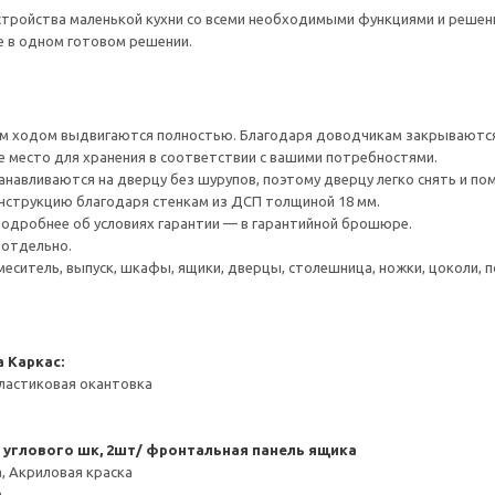
тройства маленькой кухни со всеми необходимыми функциями и решения
е в одном готовом решении.
 ходом выдвигаются полностью. Благодаря доводчикам закрываются 
е место для хранения в соответствии с вашими потребностями.
навливаются на дверцу без шурупов, поэтому дверцу легко снять и по
нструкцию благодаря стенкам из ДСП толщиной 18 мм.
 Подробнее об условиях гарантии — в гарантийной брошюре.
 отдельно.
меситель, выпуск, шкафы, ящики, дверцы, столешница, ножки, цоколи, по
а
Каркас:
ластиковая окантовка
 углового шк, 2шт/ фронтальная панель ящика
, Акриловая краска
а