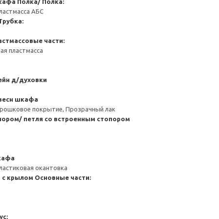
кафа
Полка/ Полка:
ластмасса АБС
Трубка:
астмассовые части:
ая пластмасса
ейн д/духовки
весн шкафа
орошковое покрытие, Прозрачный лак
пором/ петля со встроенным стопором
кафа
ластиковая окантовка
 с крылом
Основные части:
ус: