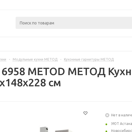
ухни
-
Модульные кухни МЕТОД
-
Кухонные гарнитуры МЕТОД
16958 METOD МЕТОД Кухн
x148x228 см
Нет в налич
УЮТ Астан
Новосибирс