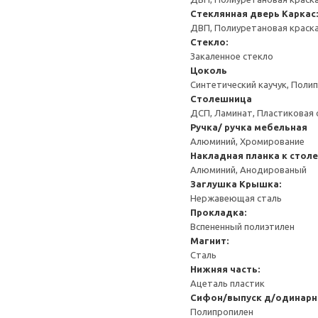
Стеклянная дверь
Каркас:
ДВП, Полиуретановая краск
Стекло:
Закаленное стекло
Цоколь
Синтетический каучук, Поли
Столешница
ДСП, Ламинат, Пластиковая 
Ручка/ ручка мебельная
Алюминий, Хромирование
Накладная планка к стол
Алюминий, Анодированый
Заглушка
Крышка:
Нержавеющая сталь
Прокладка:
Вспененный полиэтилен
Магнит:
Сталь
Нижняя часть:
Ацеталь пластик
Сифон/выпуск д/одинарн
Полипропилен