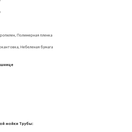
а
пропилен, Полимерная пленка
окантовка, Небеленая бумага
ешнице
ой мойки
Трубы: