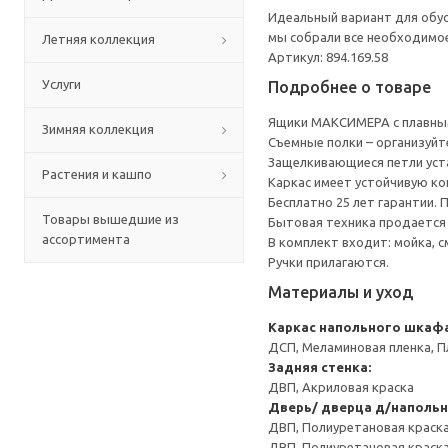
Идеальный вариант для обус
мы собрали все необходимо
Летняя коллекция
Артикул: 894.169.58
Услуги
Подробнее о товаре
Ящики МАКСИМЕРА с плавным
Зимняя коллекция
Съемные полки – организуйт
Защелкивающиеся петли уста
Растения и кашпо
Каркас имеет устойчивую ко
Бесплатно 25 лет гарантии.
Товары вышедшие из
Бытовая техника продается
ассортимента
В комплект входит: мойка, с
Ручки прилагаются.
Материалы и уход
Каркас напольного шкаф
ДСП, Меламиновая пленка, П
Задняя стенка:
ДВП, Акриловая краска
Дверь/ дверца д/напольн
ДВП, Полиуретановая краска
ДВП, Полиуретановая краск