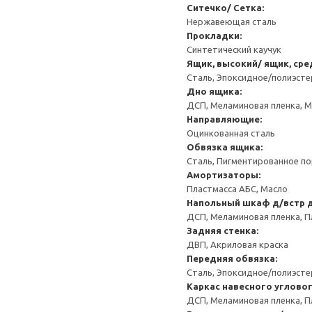
Ситечко/ Сетка:
Нержавеющая сталь
Прокладки:
Синтетический каучук
Ящик, высокий/ ящик, сре
Сталь, Эпоксидное/полиэст
Дно ящика:
ДСП, Меламиновая пленка, 
Направляющие:
Оцинкованная сталь
Обвязка ящика:
Сталь, Пигментированное п
Амортизаторы:
Пластмасса АБС, Масло
Напольный шкаф д/встр 
ДСП, Меламиновая пленка, П
Задняя стенка:
ДВП, Акриловая краска
Передняя обвязка:
Сталь, Эпоксидное/полиэст
Каркас навесного углово
ДСП, Меламиновая пленка, П