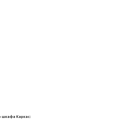
го шкафа
Каркас: