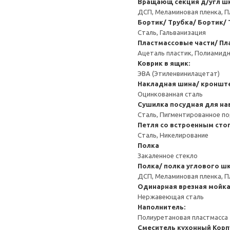
Вращающ секция д/угл ш
ДСП, Меламиновая пленка, П
Бортик/ Трубка/ Бортик/ 
Сталь, Гальванизация
Пластмассовые части/ Пл
Ацеталь пластик, Полиамидн
Коврик в ящик:
ЭВА (Этиленвинилацетат)
Накладная шина/ кроншт
Оцинкованная сталь
Сушилка посудная для на
Сталь, Пигментированное п
Петля со встроенным сто
Сталь, Никелирование
Полка
Закаленное стекло
Полка/ полка углового ш
ДСП, Меламиновая пленка, П
Одинарная врезная мойка
Нержавеющая сталь
Наполнитель:
Полиуретановая пластмасса
Смеситель кухонный
Корп