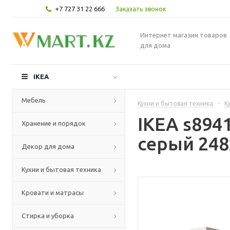
+7 727 31 22 666
Заказать звонок
Интернет магазин товаров
для дома
IKEA
Мебель
Кухни и бытовая техника
-
К
IKEA s894
Хранение и порядок
серый 248
Декор для дома
Кухни и бытовая техника
Кровати и матрасы
Стирка и уборка