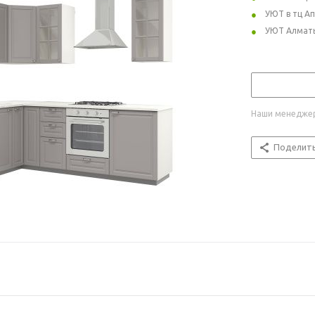
УЮТ в тц А
УЮТ Алмат
Наши менеджер
Поделит