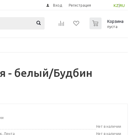
Вход
Регистрация
KZ
|
RU
0
Корзина
пуста
я - белый/Будбин
ии
а
Нет в наличии
к, Лента
Нет в наличии