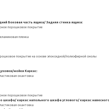
дний
Боковая часть ящика/ Задняя стенка ящика:
ерное порошковое покрытие
Меламиновая пленка
орошковое покрытие на основе эпоксидной/полиэфирной смолы
духовки/мойки
Каркас:
ластиковая окантовка
ерное порошковое покрытие
го шкафа/ каркас напольного шкафа углового/ каркас навесно
ластиковая окантовка