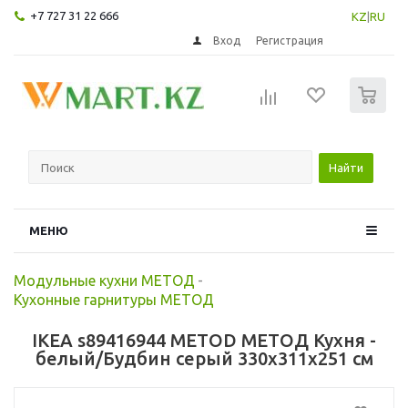
+7 727 31 22 666
KZ
|
RU
Вход
Регистрация
0
Найти
МЕНЮ
Модульные кухни МЕТОД
-
Кухонные гарнитуры МЕТОД
IKEA s89416944 METOD МЕТОД Кухня -
белый/Будбин серый 330x311x251 см