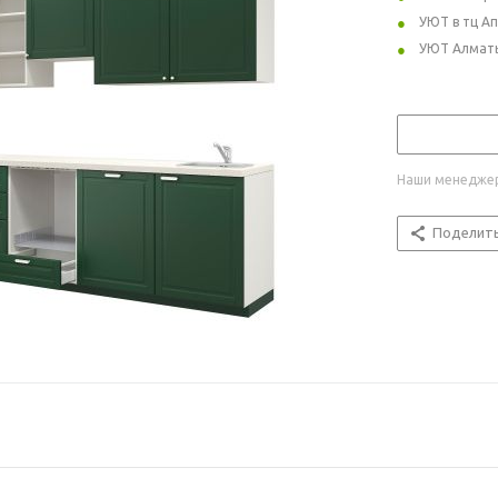
УЮТ в тц А
УЮТ Алмат
Наши менеджер
Поделит