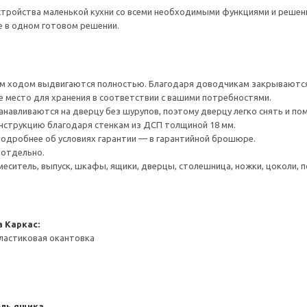
тройства маленькой кухни со всеми необходимыми функциями и решения
е в одном готовом решении.
 ходом выдвигаются полностью. Благодаря доводчикам закрываются 
е место для хранения в соответствии с вашими потребностями.
навливаются на дверцу без шурупов, поэтому дверцу легко снять и по
нструкцию благодаря стенкам из ДСП толщиной 18 мм.
 Подробнее об условиях гарантии — в гарантийной брошюре.
 отдельно.
меситель, выпуск, шкафы, ящики, дверцы, столешница, ножки, цоколи, по
а
Каркас:
ластиковая окантовка
ель ящика