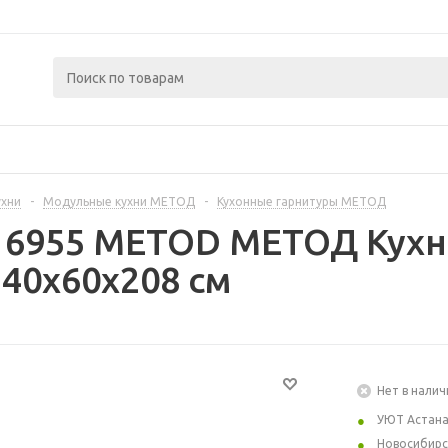
ухни
-
Модульные кухни МЕТОД
-
Кухонные гарнитуры МЕТОД
16955 METOD МЕТОД Кухн
40x60x208 см
Нет в налич
УЮТ Астан
Новосибирс