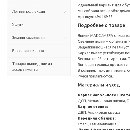
Идеальный вариант для обус
мы собрали все необходимо
Летняя коллекция
Артикул: 494.169.55
Услуги
Подробнее о товаре
Ящики МАКСИМЕРА с плавным
Зимняя коллекция
Съемные полки – организуйт
Защелкивающиеся петли уста
Растения и кашпо
Каркас имеет устойчивую ко
Бесплатно 25 лет гарантии.
Товары вышедшие из
Бытовая техника продается
ассортимента
В комплект входит: мойка, с
Ручки прилагаются.
Материалы и уход
Каркас напольного шкаф
ДСП, Меламиновая пленка, П
Задняя стенка:
ДВП, Акриловая краска
Передняя обвязка:
Сталь, Гальванизация
Дверь/ фронтальная пан