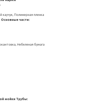
а
й каучук, Полимерная пленка
я
Основные части:
окантовка, Небеленая бумага
ой мойки
Трубы: