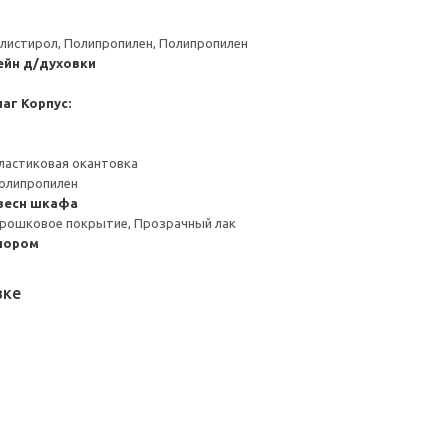
листирол, Полипропилен, Полипропилен
ейн д/духовки
чаг
Корпус:
ластиковая окантовка
Полипропилен
весн шкафа
орошковое покрытие, Прозрачный лак
пором
вке