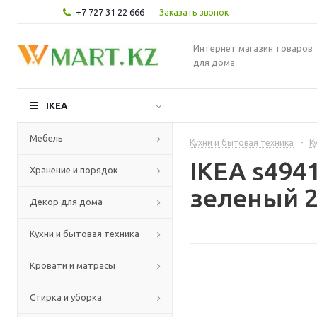
+7 727 31 22 666
Заказать звонок
Интернет магазин товаров
для дома
IKEA
Мебель
Кухни и бытовая техника
-
К
IKEA s494
Хранение и порядок
зеленый 2
Декор для дома
Кухни и бытовая техника
Кровати и матрасы
Стирка и уборка