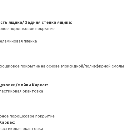
сть ящика/ Задняя стенка ящика:
ерное порошковое покрытие
Меламиновая пленка
орошковое покрытие на основе эпоксидной/полиэфирной смолы
духовки/мойки
Каркас:
ластиковая окантовка
ерное порошковое покрытие
Каркас:
ластиковая окантовка