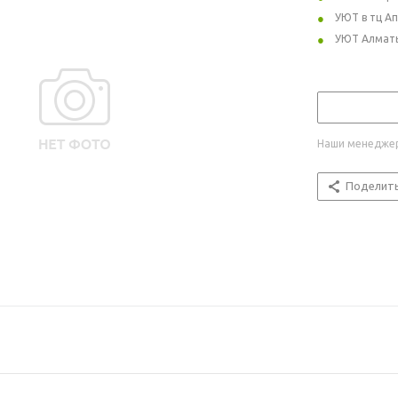
УЮТ в тц А
УЮТ Алмат
Наши менеджер
Поделит