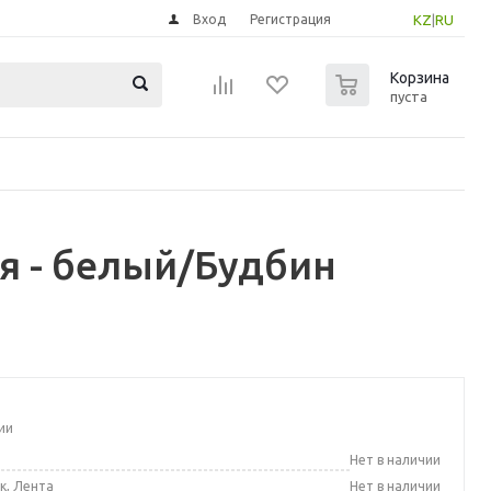
Вход
Регистрация
KZ
|
RU
0
Корзина
пуста
я - белый/Будбин
ии
а
Нет в наличии
к, Лента
Нет в наличии