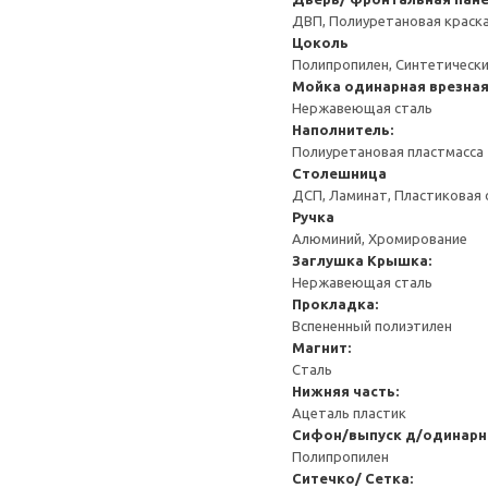
ДВП, Полиуретановая краск
Цоколь
Полипропилен, Синтетически
Мойка одинарная врезна
Нержавеющая сталь
Наполнитель:
Полиуретановая пластмасса
Столешница
ДСП, Ламинат, Пластиковая 
Ручка
Алюминий, Хромирование
Заглушка
Крышка:
Нержавеющая сталь
Прокладка:
Вспененный полиэтилен
Магнит:
Сталь
Нижняя часть:
Ацеталь пластик
Сифон/выпуск д/одинарн
Полипропилен
Ситечко/ Сетка: