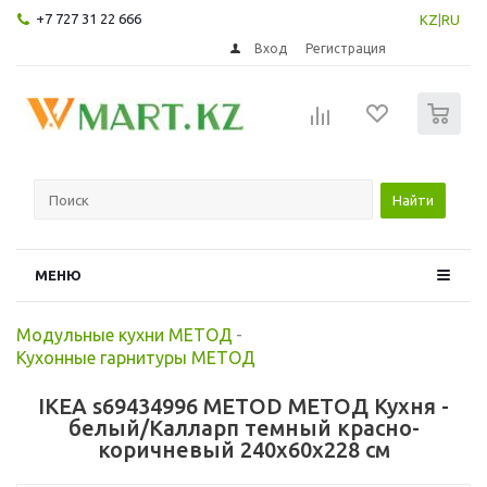
+7 727 31 22 666
KZ
|
RU
Вход
Регистрация
0
Найти
МЕНЮ
Модульные кухни МЕТОД
-
Кухонные гарнитуры МЕТОД
IKEA s69434996 METOD МЕТОД Кухня -
белый/Калларп темный красно-
коричневый 240x60x228 см