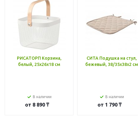
РИСАТОРП Корзина,
СИТА Подушка на стул,
белый, 25x26x18 см
бежевый, 38/35x38x2 см
В наличии
В наличии
от
8 890 ₸
от
1 790 ₸