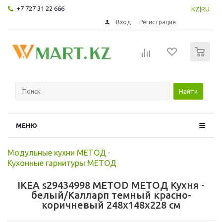
+7 727 31 22 666
KZ
|
RU
Вход
Регистрация
0
Найти
МЕНЮ
Модульные кухни МЕТОД
-
Кухонные гарнитуры МЕТОД
IKEA s29434998 METOD МЕТОД Кухня -
белый/Калларп темный красно-
коричневый 248x148x228 см