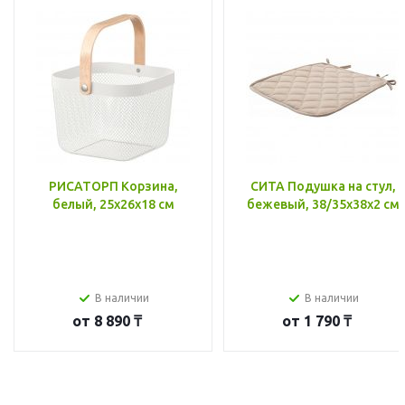
РИСАТОРП Корзина,
СИТА Подушка на стул,
белый, 25x26x18 см
бежевый, 38/35x38x2 см
В наличии
В наличии
от
8 890 ₸
от
1 790 ₸