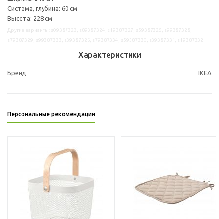
Система, глубина: 60 см
Высота: 228 см
Другие варианты: s09387323, s89387324, s19387327, s59387325, s99387328,
s79387329, s99387333, s39387326, s79387334, s59387330, s39387331, s19387332
Характеристики
Бренд
IKEA
Персональные рекомендации