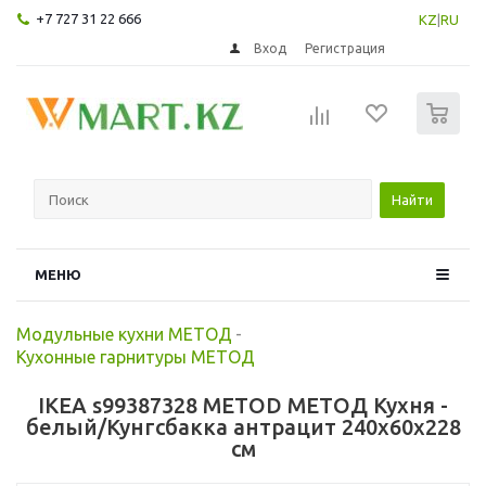
+7 727 31 22 666
KZ
|
RU
Вход
Регистрация
0
Найти
МЕНЮ
Модульные кухни МЕТОД
-
Кухонные гарнитуры МЕТОД
IKEA s99387328 METOD МЕТОД Кухня -
белый/Кунгсбакка антрацит 240x60x228
см