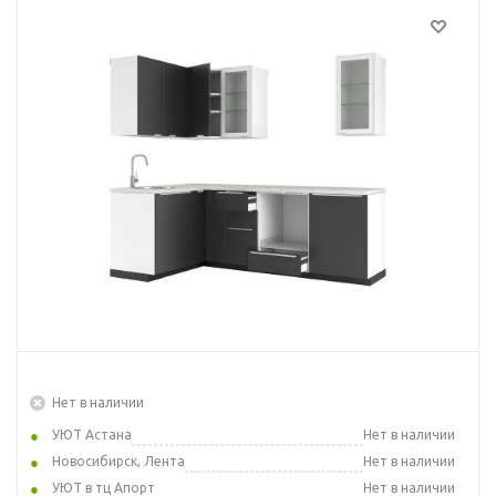
Нет в наличии
УЮТ Астана
Нет в наличии
Новосибирск, Лента
Нет в наличии
УЮТ в тц Апорт
Нет в наличии