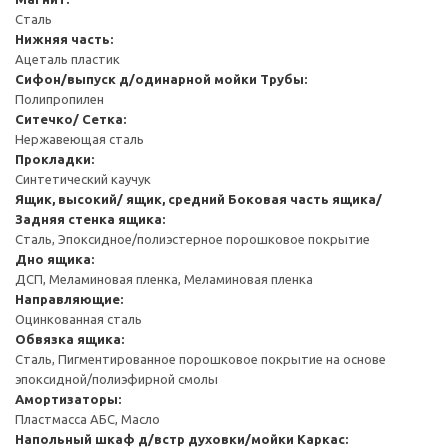
Сталь
Нижняя часть:
Ацеталь пластик
Сифон/выпуск д/одинарной мойки
Трубы:
Полипропилен
Ситечко/ Сетка:
Нержавеющая сталь
Прокладки:
Синтетический каучук
Ящик, высокий/ ящик, средний
Боковая часть ящика/
Задняя стенка ящика:
Сталь, Эпоксидное/полиэстерное порошковое покрытие
Дно ящика:
ДСП, Меламиновая пленка, Меламиновая пленка
Направляющие:
Оцинкованная сталь
Обвязка ящика:
Сталь, Пигментированное порошковое покрытие на основе
эпоксидной/полиэфирной смолы
Амортизаторы:
Пластмасса АБС, Масло
Напольный шкаф д/встр духовки/мойки
Каркас: