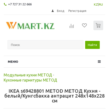
+7 727 31 22 666
KZ
|
RU
Вход
Регистрация
0
Найти
МЕНЮ
Модульные кухни МЕТОД
-
Кухонные гарнитуры МЕТОД
IKEA s69428801 METOD МЕТОД Кухня -
белый/Кунгсбакка антрацит 248x148x228
см