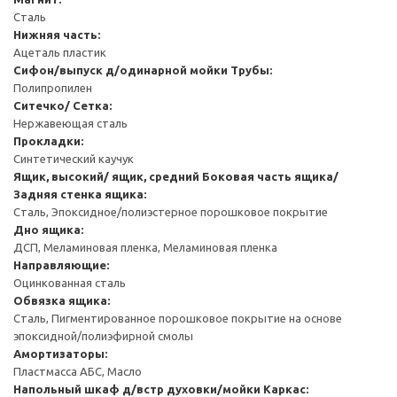
Сталь
Нижняя часть:
Ацеталь пластик
Сифон/выпуск д/одинарной мойки
Трубы:
Полипропилен
Ситечко/ Сетка:
Нержавеющая сталь
Прокладки:
Синтетический каучук
Ящик, высокий/ ящик, средний
Боковая часть ящика/
Задняя стенка ящика:
Сталь, Эпоксидное/полиэстерное порошковое покрытие
Дно ящика:
ДСП, Меламиновая пленка, Меламиновая пленка
Направляющие:
Оцинкованная сталь
Обвязка ящика:
Сталь, Пигментированное порошковое покрытие на основе
эпоксидной/полиэфирной смолы
Амортизаторы:
Пластмасса АБС, Масло
Напольный шкаф д/встр духовки/мойки
Каркас: