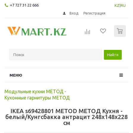
+7 727 31 22 666
KZ
|
RU
Вход
Регистрация
0
Найти
МЕНЮ
Модульные кухни МЕТОД
-
Кухонные гарнитуры МЕТОД
IKEA s69428801 METOD МЕТОД Кухня -
белый/Кунгсбакка антрацит 248x148x228
см