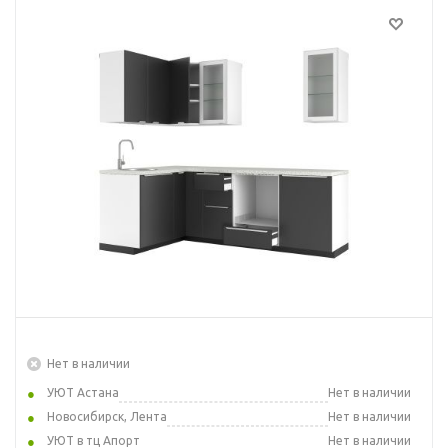
Нет в наличии
УЮТ Астана
Нет в наличии
Новосибирск, Лента
Нет в наличии
УЮТ в тц Апорт
Нет в наличии