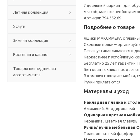
Идеальный вариант для обус
мы собрали все необходимо
Летняя коллекция
Артикул: 794.352.69
Услуги
Подробнее о товаре
Ящики МАКСИМЕРА с плавным
Зимняя коллекция
Съемные полки – организуйт
Петли устанавливаются в дв
Растения и кашпо
Каркас имеет устойчивую ко
Бесплатно 25 лет гарантии.
Товары вышедшие из
Бытовая техника продается
ассортимента
В комплект входит: мойка, с
Ручки прилагаются.
Материалы и уход
Накладная планка к стол
Алюминий, Анодированый
Одинарная врезная мойк
Керамика., Цветная глазурь
Ручка/ ручка мебельная
О
Полевошпатный фарфор
Металлические части: