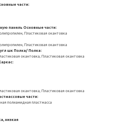
сновные части:
чную панель
Основные части:
олипропилен, Пластиковая окантовка
олипропилен, Пластиковая окантовка
угл шк
Полка/ Полка:
ластиковая окантовка, Пластиковая окантовка
Каркас:
ластиковая окантовка, Пластиковая окантовка
астмассовые части:
ная полиамидная пластмасса
а, низкая