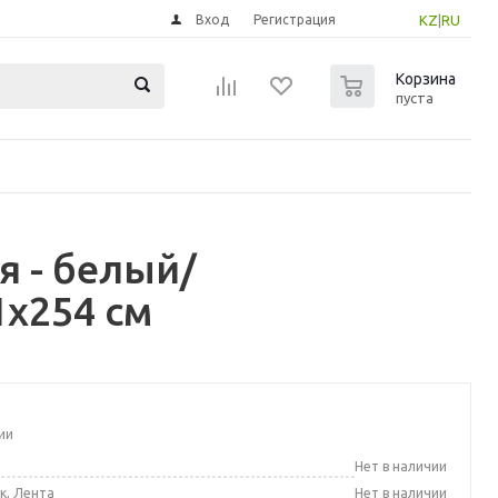
Вход
Регистрация
KZ
|
RU
0
Корзина
пуста
я - белый/
x254 см
ии
а
Нет в наличии
к, Лента
Нет в наличии