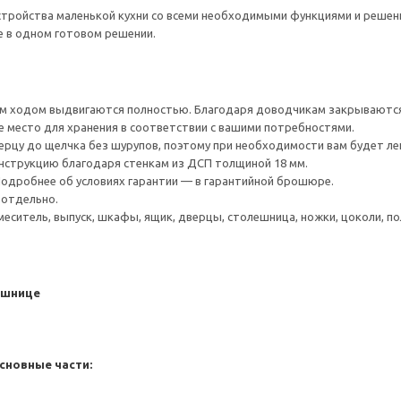
тройства маленькой кухни со всеми необходимыми функциями и решения
е в одном готовом решении.
 ходом выдвигаются полностью. Благодаря доводчикам закрываются 
е место для хранения в соответствии с вашими потребностями.
ерцу до щелчка без шурупов, поэтому при необходимости вам будет ле
нструкцию благодаря стенкам из ДСП толщиной 18 мм.
 Подробнее об условиях гарантии — в гарантийной брошюре.
 отдельно.
меситель, выпуск, шкафы, ящик, дверцы, столешница, ножки, цоколи, пол
ешнице
а
сновные части: