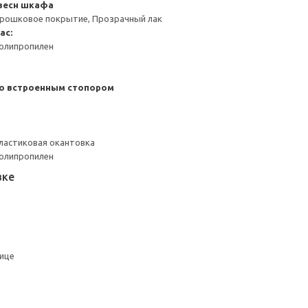
весн шкафа
орошковое покрытие, Прозрачный лак
ас:
Полипропилен
со встроенным стопором
ластиковая окантовка
Полипропилен
вке
нице