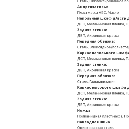
Сталь, Пигментированное п
Амортизаторы:
Пластмасса АБС, Масло
Напольный шкаф д/встр 
ДСП, Меламиновая пленка, П
Задняя стенка:
ДВП, Акриловая краска
Передняя обвязка:
Сталь, Эпоксидное/полиэст
Каркас напольного шкафа
ДСП, Меламиновая пленка, П
Задняя стенка:
ДВП, Акриловая краска
Передняя обвязка:
Сталь, Гальванизация
Каркас высокого шкафа д
ДСП, Меламиновая пленка, П
Задняя стенка:
ДВП, Акриловая краска
Ножка
Полиамидная пластмасса, По
Накладная шина
Оцинкованная сталь