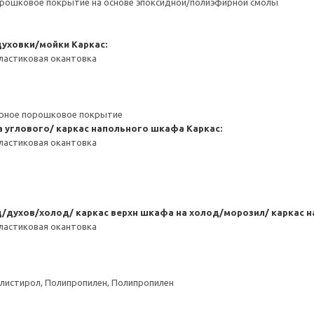
орошковое покрытие на основе эпоксидной/полиэфирной смолы
духовки/мойки
Каркас:
ластиковая окантовка
ерное порошковое покрытие
 углового/ каркас напольного шкафа
Каркас:
ластиковая окантовка
/духов/холод/ каркас верхн шкафа на холод/морозил/ каркас 
ластиковая окантовка
листирол, Полипропилен, Полипропилен