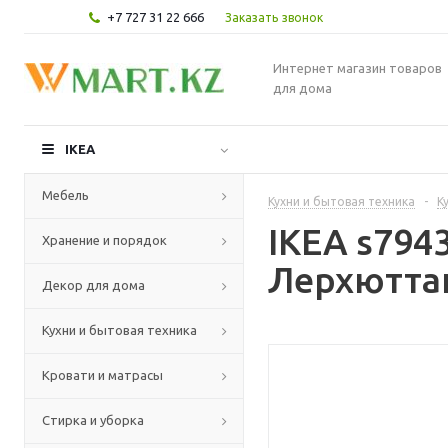
+7 727 31 22 666
Заказать звонок
Интернет магазин товаров
для дома
IKEA
Мебель
Кухни и бытовая техника
-
К
IKEA s794
Хранение и порядок
Лерхюттан
Декор для дома
Кухни и бытовая техника
Кровати и матрасы
Стирка и уборка