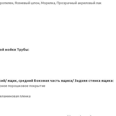
пропилен, Ясеневый шпон, Морилка, Прозрачный акриловый лак
ой мойки
Трубы:
кий/ ящик, средний
Боковая часть ящика/ Задняя стенка ящика:
ерное порошковое покрытие
Меламиновая пленка