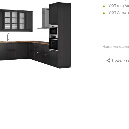
УЮТ в тц А
УЮТ Алмат
Наши менеджер
Поделит