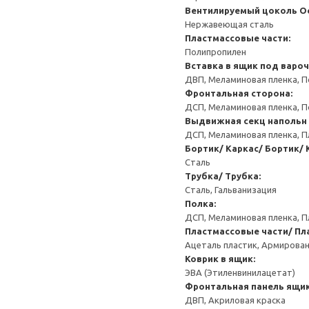
Вентилируемый цоколь
О
Нержавеющая сталь
Пластмассовые части:
Полипропилен
Вставка в ящик под варо
ДВП, Меламиновая пленка, П
Фронтальная сторона:
ДСП, Меламиновая пленка, П
Выдвижная секц напольн 
ДСП, Меламиновая пленка, П
Бортик/ Каркас/ Бортик/ 
Сталь
Трубка/ Трубка:
Сталь, Гальванизация
Полка:
ДСП, Меламиновая пленка, П
Пластмассовые части/ Пл
Ацеталь пластик, Армирован
Коврик в ящик:
ЭВА (Этиленвинилацетат)
Фронтальная панель ящик
ДВП, Акриловая краска