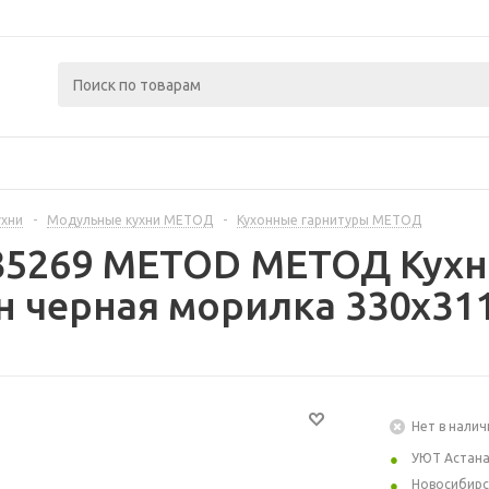
ухни
-
Модульные кухни МЕТОД
-
Кухонные гарнитуры МЕТОД
35269 METOD МЕТОД Кухн
 черная морилка 330x311
Нет в налич
УЮТ Астан
Новосибирс