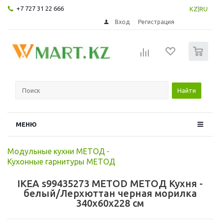
+7 727 31 22 666
KZ
|
RU
Вход
Регистрация
0
Найти
МЕНЮ
Модульные кухни МЕТОД
-
Кухонные гарнитуры МЕТОД
IKEA s99435273 METOD МЕТОД Кухня -
белый/Лерхюттан черная морилка
340x60x228 см