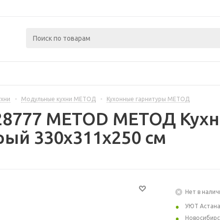
ухни
-
Модульные кухни МЕТОД
-
Кухонные гарнитуры МЕТОД
28777 METOD МЕТОД Кухн
рый 330x311x250 см
Нет в налич
УЮТ Астан
Новосибирс