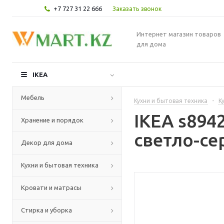
+7 727 31 22 666
Заказать звонок
Интернет магазин товаров
для дома
IKEA
Мебель
Кухни и бытовая техника
-
К
IKEA s894
Хранение и порядок
светло-се
Декор для дома
Кухни и бытовая техника
Кровати и матрасы
Стирка и уборка