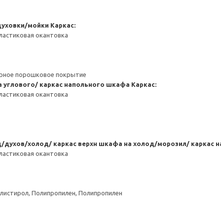
духовки/мойки
Каркас:
ластиковая окантовка
ерное порошковое покрытие
 углового/ каркас напольного шкафа
Каркас:
ластиковая окантовка
/духов/холод/ каркас верхн шкафа на холод/морозил/ каркас 
ластиковая окантовка
листирол, Полипропилен, Полипропилен