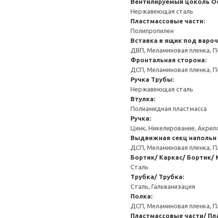
Вентилируемый цоколь
О
Нержавеющая сталь
Пластмассовые части:
Полипропилен
Вставка в ящик под варо
ДВП, Меламиновая пленка, П
Фронтальная сторона:
ДСП, Меламиновая пленка, П
Ручка
Трубы:
Нержавеющая сталь
Втулка:
Полиамидная пластмасса
Ручка:
Цинк, Никелирование, Акри
Выдвижная секц напольн 
ДСП, Меламиновая пленка, П
Бортик/ Каркас/ Бортик/ 
Сталь
Трубка/ Трубка:
Сталь, Гальванизация
Полка:
ДСП, Меламиновая пленка, П
Пластмассовые части/ Пл