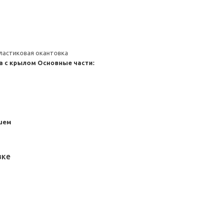
ластиковая окантовка
а с крылом
Основные части:
шем
вке