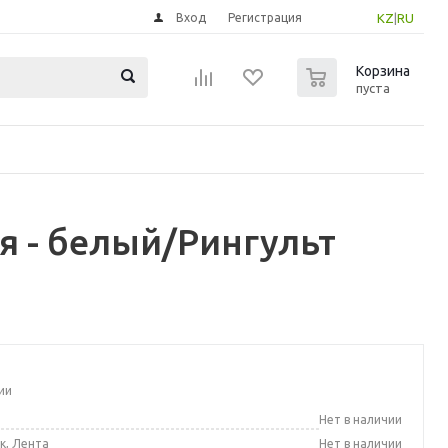
Вход
Регистрация
KZ
|
RU
0
Корзина
пуста
я - белый/Рингульт
ии
а
Нет в наличии
к, Лента
Нет в наличии