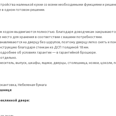
тройства маленькой кухни со всеми необходимыми функциями и решения
е в одном готовом решении.
 ходом выдвигаются полностью. Благодаря доводчикам закрываются 
е место для хранения в соответствии с вашими потребностями.
навливаются на дверцу без шурупов, поэтому дверцу легко снять и по
нструкцию благодаря стенкам из ДСП толщиной 18 мм.
 Подробнее об условиях гарантии — в гарантийной брошюре.
 отдельно.
меситель, выпуск, шкафы, ящики, дверцы, столешница, ножки, цоколи, по
окантовка, Небеленая бумага
ешнице
теклянной двери:
ная эмаль