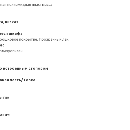
ная полиамидная пластмасса
а, низкая
весн шкафа
орошковое покрытие, Прозрачный лак
ас:
Полипропилен
со встроенным стопором
вная часть/ Горка:
рытие
линт: