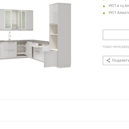
УЮТ в тц А
УЮТ Алмат
Наши менеджер
Поделит