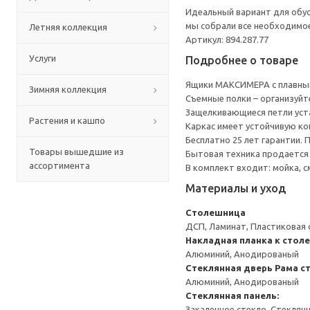
Идеальный вариант для обус
мы собрали все необходимо
Летняя коллекция
Артикул: 894.287.77
Услуги
Подробнее о товаре
Ящики МАКСИМЕРА с плавным
Зимняя коллекция
Съемные полки – организуйт
Защелкивающиеся петли уста
Растения и кашпо
Каркас имеет устойчивую ко
Бесплатно 25 лет гарантии.
Товары вышедшие из
Бытовая техника продается
ассортимента
В комплект входит: мойка, с
Материалы и уход
Столешница
ДСП, Ламинат, Пластиковая 
Накладная планка к стол
Алюминий, Анодированый
Стеклянная дверь
Рама с
Алюминий, Анодированый
Стеклянная панель:
Закаленное стекло, Стеклян