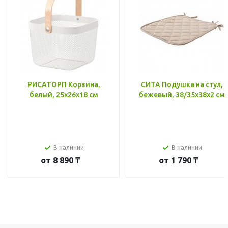
РИСАТОРП Корзина,
СИТА Подушка на стул,
белый, 25x26x18 см
бежевый, 38/35x38x2 см
В наличии
В наличии
от
8 890 ₸
от
1 790 ₸