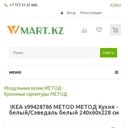
+7 727 31 22 666
KZ
|
RU
Вход
Регистрация
0
Найти
МЕНЮ
Модульные кухни МЕТОД
-
Кухонные гарнитуры МЕТОД
IKEA s99428786 METOD МЕТОД Кухня -
белый/Сэведаль белый 240x60x228 см