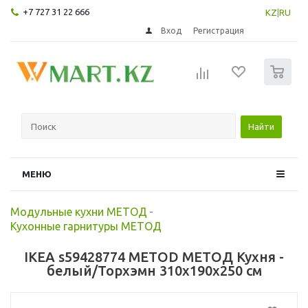
+7 727 31 22 666
KZ
|
RU
Вход
Регистрация
0
Найти
МЕНЮ
Модульные кухни МЕТОД
-
Кухонные гарнитуры МЕТОД
IKEA s59428774 METOD МЕТОД Кухня -
белый/Торхэмн 310x190x250 см