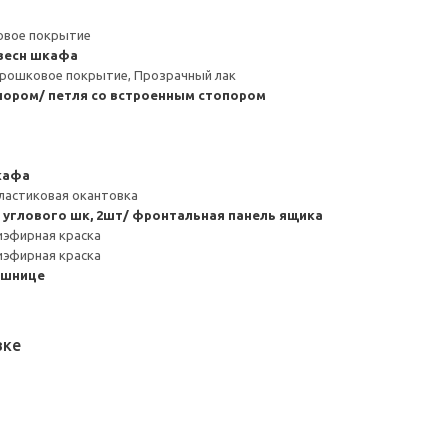
ловое покрытие
весн шкафа
орошковое покрытие, Прозрачный лак
пором/ петля со встроенным стопором
кафа
ластиковая окантовка
 углового шк, 2шт/ фронтальная панель ящика
иэфирная краска
иэфирная краска
ешнице
вке