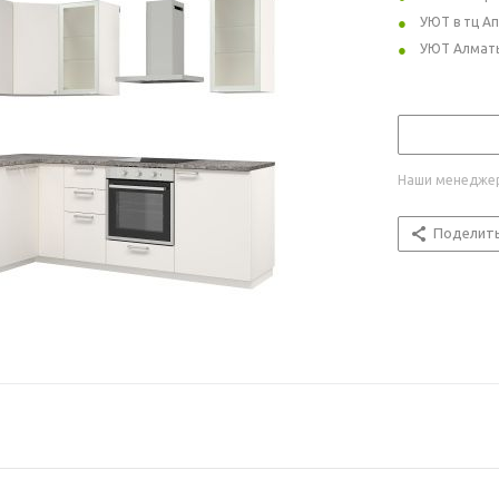
УЮТ в тц А
УЮТ Алмат
Наши менеджер
Поделит