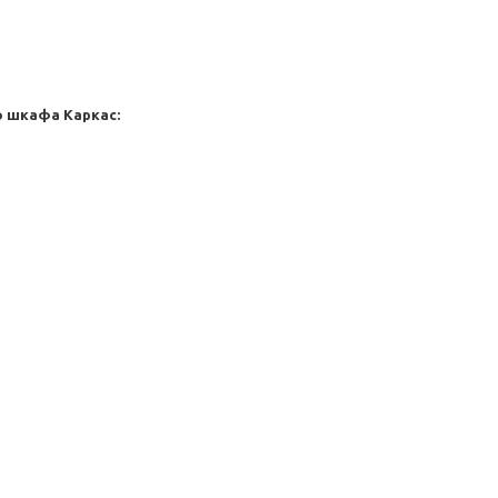
го шкафа
Каркас: