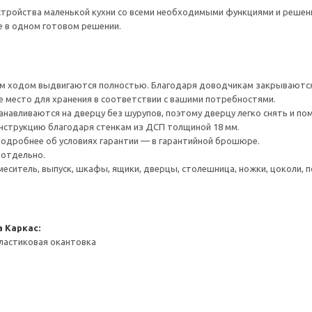
тройства маленькой кухни со всеми необходимыми функциями и решения
е в одном готовом решении.
 ходом выдвигаются полностью. Благодаря доводчикам закрываются 
е место для хранения в соответствии с вашими потребностями.
навливаются на дверцу без шурупов, поэтому дверцу легко снять и по
нструкцию благодаря стенкам из ДСП толщиной 18 мм.
 Подробнее об условиях гарантии — в гарантийной брошюре.
 отдельно.
меситель, выпуск, шкафы, ящики, дверцы, столешница, ножки, цоколи, по
а
Каркас:
ластиковая окантовка