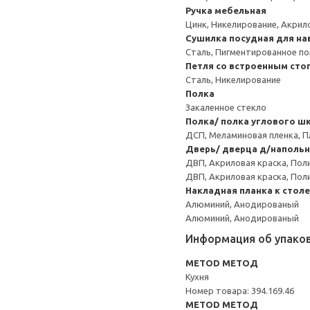
Ручка мебельная
Цинк, Никелирование, Акри
Сушилка посудная для на
Сталь, Пигментированное п
Петля со встроенным сто
Сталь, Никелирование
Полка
Закаленное стекло
Полка/ полка углового ш
ДСП, Меламиновая пленка, П
Дверь/ дверца д/напольн
ДВП, Акриловая краска, Пол
ДВП, Акриловая краска, Пол
Накладная планка к стол
Алюминий, Анодированый
Алюминий, Анодированый
Информация об упако
METOD МЕТОД
Кухня
Номер товара: 394.169.46
METOD МЕТОД