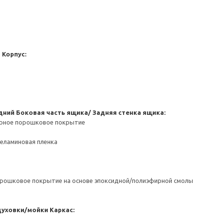
а
Корпус:
дний
Боковая часть ящика/ Задняя стенка ящика:
ерное порошковое покрытие
Меламиновая пленка
орошковое покрытие на основе эпоксидной/полиэфирной смолы
духовки/мойки
Каркас: