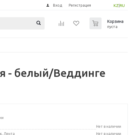
Вход
Регистрация
KZ
|
RU
0
Корзина
пуста
я - белый/Веддинге
ии
а
Нет в наличии
к, Лента
Нет в наличии