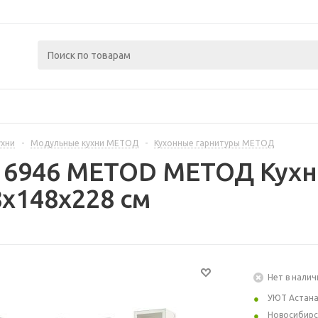
ухни
-
Модульные кухни МЕТОД
-
Кухонные гарнитуры МЕТОД
16946 METOD МЕТОД Кухн
x148x228 см
Нет в налич
УЮТ Астан
Новосибирс