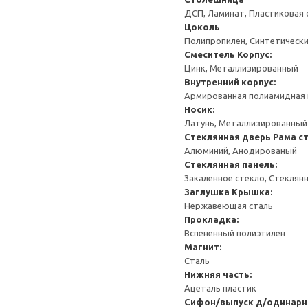
ДСП, Ламинат, Пластиковая 
Цоколь
Полипропилен, Синтетически
Смеситель
Корпус:
Цинк, Металлизированный
Внутренний корпус:
Армированная полиамидная 
Носик:
Латунь, Металлизированный
Стеклянная дверь
Рама с
Алюминий, Анодированый
Стеклянная панель:
Закаленное стекло, Стеклян
Заглушка
Крышка:
Нержавеющая сталь
Прокладка:
Вспененный полиэтилен
Магнит:
Сталь
Нижняя часть:
Ацеталь пластик
Сифон/выпуск д/одинарн