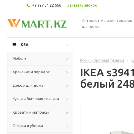
+7 727 31 22 666
Заказать звонок
Интернет магазин товаров
для дома
IKEA
Мебель
Кухни и бытовая техника
-
К
IKEA s394
Хранение и порядок
белый 248
Декор для дома
Кухни и бытовая техника
Кровати и матрасы
Стирка и уборка