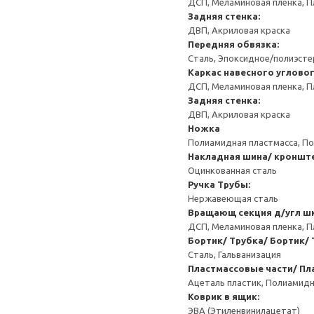
ДСП, Меламиновая пленка, П
Задняя стенка:
ДВП, Акриловая краска
Передняя обвязка:
Сталь, Эпоксидное/полиэст
Каркас навесного углово
ДСП, Меламиновая пленка, П
Задняя стенка:
ДВП, Акриловая краска
Ножка
Полиамидная пластмасса, По
Накладная шина/ кроншт
Оцинкованная сталь
Ручка
Трубы:
Нержавеющая сталь
Вращающ секция д/угл ш
ДСП, Меламиновая пленка, П
Бортик/ Трубка/ Бортик/ 
Сталь, Гальванизация
Пластмассовые части/ Пл
Ацеталь пластик, Полиамидн
Коврик в ящик:
ЭВА (Этиленвинилацетат)