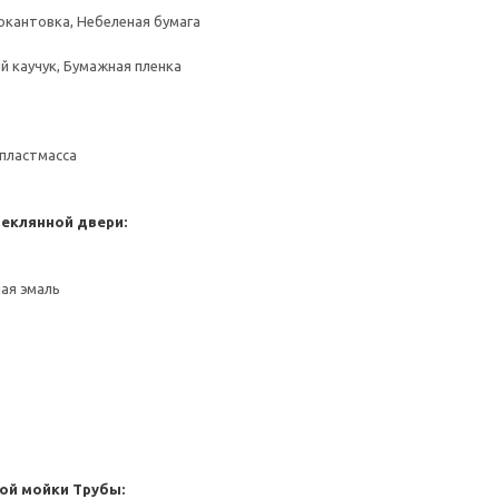
окантовка, Небеленая бумага
й каучук, Бумажная пленка
пластмасса
теклянной двери:
ная эмаль
ой мойки
Трубы: