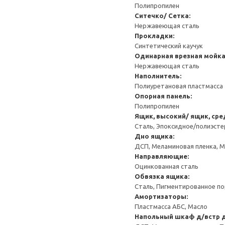
Полипропилен
Ситечко/ Сетка:
Нержавеющая сталь
Прокладки:
Синтетический каучук
Одинарная врезная мойк
Нержавеющая сталь
Наполнитель:
Полиуретановая пластмасса
Опорная панель:
Полипропилен
Ящик, высокий/ ящик, сре
Сталь, Эпоксидное/полиэст
Дно ящика:
ДСП, Меламиновая пленка, 
Направляющие:
Оцинкованная сталь
Обвязка ящика:
Сталь, Пигментированное п
Амортизаторы:
Пластмасса АБС, Масло
Напольный шкаф д/встр 