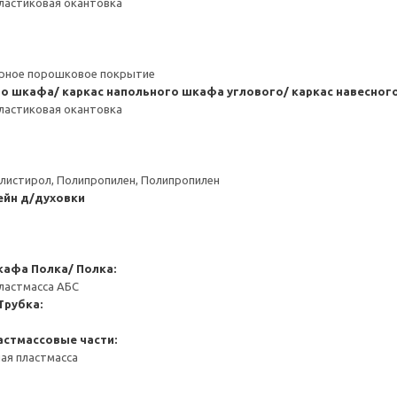
ластиковая окантовка
ерное порошковое покрытие
го шкафа/ каркас напольного шкафа углового/ каркас навесно
ластиковая окантовка
листирол, Полипропилен, Полипропилен
ейн д/духовки
кафа
Полка/ Полка:
ластмасса АБС
Трубка:
астмассовые части:
ая пластмасса