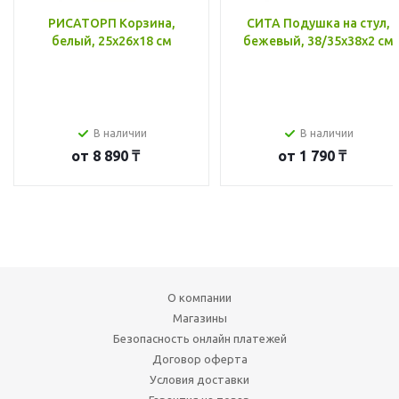
РИСАТОРП Корзина,
СИТА Подушка на стул,
белый, 25x26x18 см
бежевый, 38/35x38x2 см
В наличии
В наличии
от
8 890 ₸
от
1 790 ₸
О компании
Магазины
Безопасность онлайн платежей
Договор оферта
Условия доставки