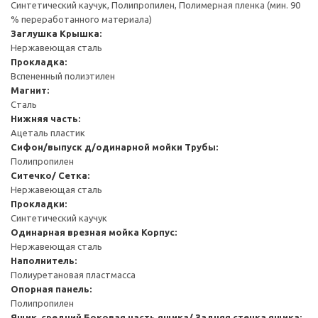
Синтетический каучук, Полипропилен, Полимерная пленка (мин. 90
% переработанного материала)
Заглушка
Крышка:
Нержавеющая сталь
Прокладка:
Вспененный полиэтилен
Магнит:
Сталь
Нижняя часть:
Ацеталь пластик
Сифон/выпуск д/одинарной мойки
Трубы:
Полипропилен
Ситечко/ Сетка:
Нержавеющая сталь
Прокладки:
Синтетический каучук
Одинарная врезная мойка
Корпус:
Нержавеющая сталь
Наполнитель:
Полиуретановая пластмасса
Опорная панель:
Полипропилен
Ящик, средний
Боковая часть ящика/ Задняя стенка ящика: