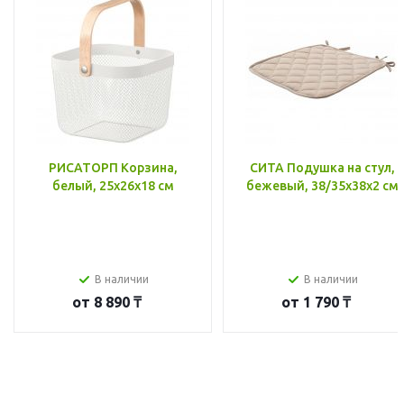
РИСАТОРП Корзина,
СИТА Подушка на стул,
белый, 25x26x18 см
бежевый, 38/35x38x2 см
В наличии
В наличии
от
8 890 ₸
от
1 790 ₸