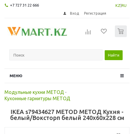
+7 727 31 22 666
KZ
|
RU
Вход
Регистрация
0
Найти
МЕНЮ
Модульные кухни МЕТОД
-
Кухонные гарнитуры МЕТОД
IKEA s79434627 METOD МЕТОД Кухня -
белый/Воксторп белый 240x60x228 см