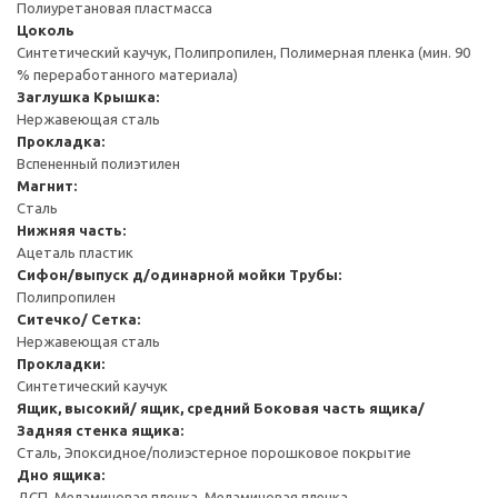
Полиуретановая пластмасса
Цоколь
Синтетический каучук, Полипропилен, Полимерная пленка (мин. 90
% переработанного материала)
Заглушка
Крышка:
Нержавеющая сталь
Прокладка:
Вспененный полиэтилен
Магнит:
Сталь
Нижняя часть:
Ацеталь пластик
Сифон/выпуск д/одинарной мойки
Трубы:
Полипропилен
Ситечко/ Сетка:
Нержавеющая сталь
Прокладки:
Синтетический каучук
Ящик, высокий/ ящик, средний
Боковая часть ящика/
Задняя стенка ящика:
Сталь, Эпоксидное/полиэстерное порошковое покрытие
Дно ящика:
ДСП, Меламиновая пленка, Меламиновая пленка