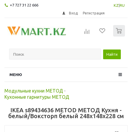
+7 727 31 22 666
KZ
|
RU
Вход
Регистрация
0
Найти
МЕНЮ
Модульные кухни МЕТОД
-
Кухонные гарнитуры МЕТОД
IKEA s89434636 METOD МЕТОД Кухня -
белый/Воксторп белый 248x148x228 см