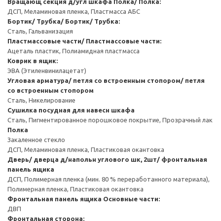
Вращающ секция д/угл шкафа
Полка/ Полка:
ДСП, Меламиновая пленка, Пластмасса АБС
Бортик/ Трубка/ Бортик/ Трубка:
Сталь, Гальванизация
Пластмассовые части/ Пластмассовые части:
Ацеталь пластик, Полиамидная пластмасса
Коврик в ящик:
ЭВА (Этиленвинилацетат)
Угловая арматура/ петля со встроенным стопором/ петля
со встроенным стопором
Сталь, Никелирование
Сушилка посудная для навесн шкафа
Сталь, Пигментированное порошковое покрытие, Прозрачный лак
Полка
Закаленное стекло
ДСП, Меламиновая пленка, Пластиковая окантовка
Дверь/ дверца д/напольн углового шк, 2шт/ фронтальная
панель ящика
ДСП, Полимерная пленка (мин. 80 % переработанного материала),
Полимерная пленка, Пластиковая окантовка
Фронтальная панель ящика
Основные части:
ДВП
Фронтальная сторона: