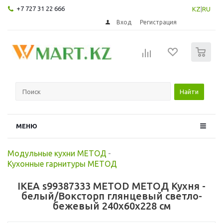
+7 727 31 22 666
KZ
|
RU
Вход
Регистрация
0
Найти
МЕНЮ
Модульные кухни МЕТОД
-
Кухонные гарнитуры МЕТОД
IKEA s99387333 METOD МЕТОД Кухня -
белый/Воксторп глянцевый светло-
бежевый 240x60x228 см