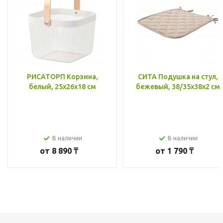
РИСАТОРП Корзина,
СИТА Подушка на стул,
белый, 25x26x18 см
бежевый, 38/35x38x2 см
В наличии
В наличии
от
8 890 ₸
от
1 790 ₸