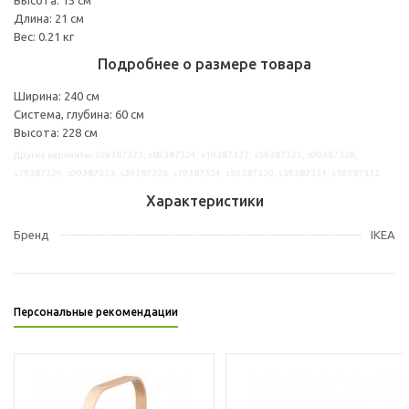
Длина: 21 см
Вес: 0.21 кг
Подробнее о размере товара
Ширина: 240 см
Система, глубина: 60 см
Высота: 228 см
Другие варианты: s09387323, s89387324, s19387327, s59387325, s99387328,
s79387329, s99387333, s39387326, s79387334, s59387330, s39387331, s19387332
Характеристики
Бренд
IKEA
Персональные рекомендации