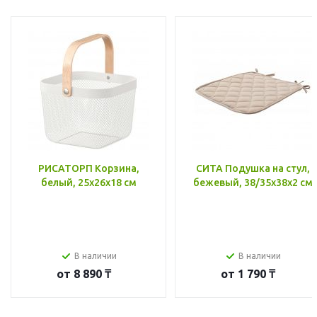
РИСАТОРП Корзина,
СИТА Подушка на стул,
белый, 25x26x18 см
бежевый, 38/35x38x2 см
В наличии
В наличии
от
8 890 ₸
от
1 790 ₸