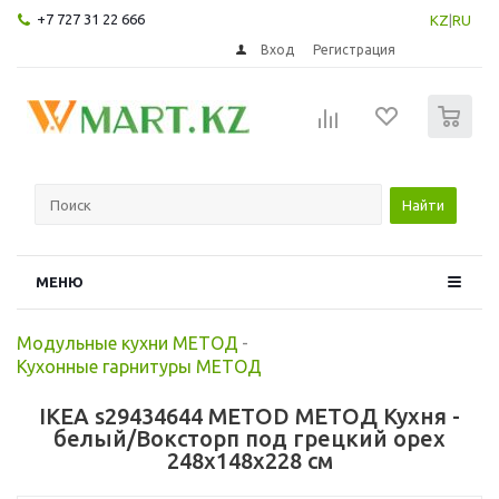
+7 727 31 22 666
KZ
|
RU
Вход
Регистрация
0
Найти
МЕНЮ
Модульные кухни МЕТОД
-
Кухонные гарнитуры МЕТОД
IKEA s29434644 METOD МЕТОД Кухня -
белый/Воксторп под грецкий орех
248x148x228 см