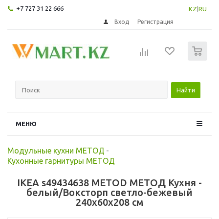
+7 727 31 22 666
KZ
|
RU
Вход
Регистрация
0
Найти
МЕНЮ
Модульные кухни МЕТОД
-
Кухонные гарнитуры МЕТОД
IKEA s49434638 METOD МЕТОД Кухня -
белый/Воксторп светло-бежевый
240x60x208 см