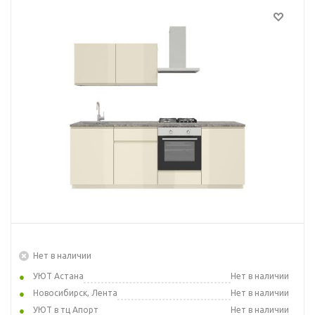
Нет в наличии
УЮТ Астана
Нет в наличии
Новосибирск, Лента
Нет в наличии
УЮТ в тц Апорт
Нет в наличии