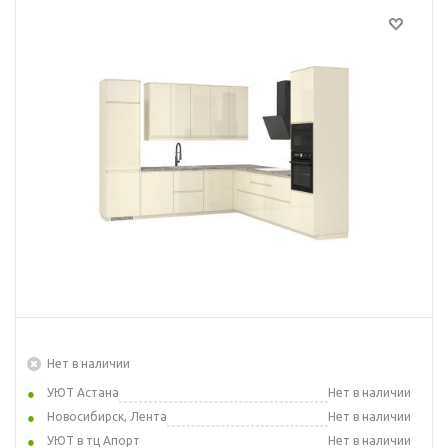
Нет в наличии
УЮТ Астана
Нет в наличии
Новосибирск, Лента
Нет в наличии
УЮТ в тц Апорт
Нет в наличии