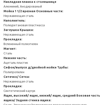
Накладная планка к столешнице
Алюминий, Анодированый
Мойка 1 1/2 врезная
Основные части:
Нержавеющая сталь
Наполнитель:
Полиуретановая пластмасса
Заглушка
Крышка:
Нержавеющая сталь
Прокладка:
Вспененный полиэтилен
Магнит:
Сталь
Нижняя часть:
Ацеталь пластик
Сифон/выпуск д/двойной мойки
Трубы:
Полипропилен
Ситечко/ Сетка:
Нержавеющая сталь
Прокладки:
Синтетический каучук
Ящик, высокий/ ящик, низкий/ ящик, средний
Боковая часть
ящика/ Задняя стенка ящика:
Сталь, Эпоксидное/полиэстерное порошковое покрытие