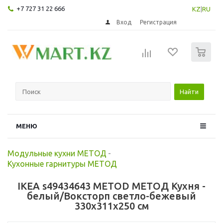
+7 727 31 22 666
KZ
|
RU
Вход
Регистрация
0
Найти
МЕНЮ
Модульные кухни МЕТОД
-
Кухонные гарнитуры МЕТОД
IKEA s49434643 METOD МЕТОД Кухня -
белый/Воксторп светло-бежевый
330x311x250 см