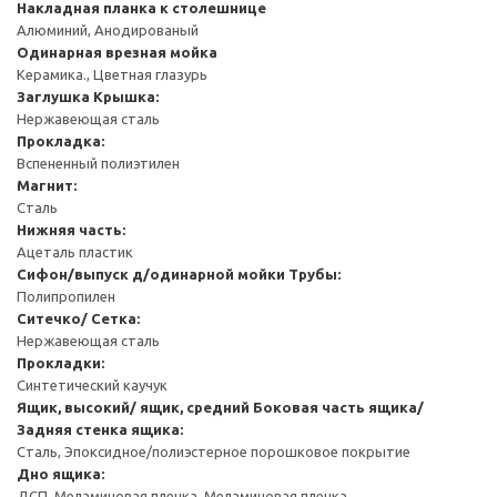
Накладная планка к столешнице
Алюминий, Анодированый
Одинарная врезная мойка
Керамика., Цветная глазурь
Заглушка
Крышка:
Нержавеющая сталь
Прокладка:
Вспененный полиэтилен
Магнит:
Сталь
Нижняя часть:
Ацеталь пластик
Сифон/выпуск д/одинарной мойки
Трубы:
Полипропилен
Ситечко/ Сетка:
Нержавеющая сталь
Прокладки:
Синтетический каучук
Ящик, высокий/ ящик, средний
Боковая часть ящика/
Задняя стенка ящика:
Сталь, Эпоксидное/полиэстерное порошковое покрытие
Дно ящика:
ДСП, Меламиновая пленка, Меламиновая пленка