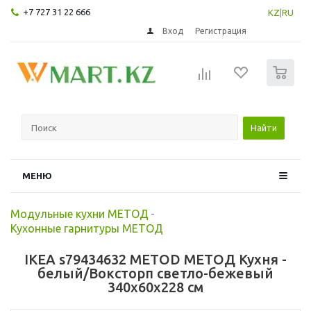
+7 727 31 22 666
KZ
|
RU
Вход
Регистрация
0
Найти
МЕНЮ
Модульные кухни МЕТОД
-
Кухонные гарнитуры МЕТОД
IKEA s79434632 METOD МЕТОД Кухня -
белый/Воксторп светло-бежевый
340x60x228 см