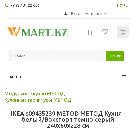
+7 727 31 22 666
KZ
|
RU
Вход
Регистрация
0
Найти
МЕНЮ
Модульные кухни МЕТОД
-
Кухонные гарнитуры МЕТОД
IKEA s09435239 METOD МЕТОД Кухня -
белый/Воксторп темно-серый
240x60x228 см