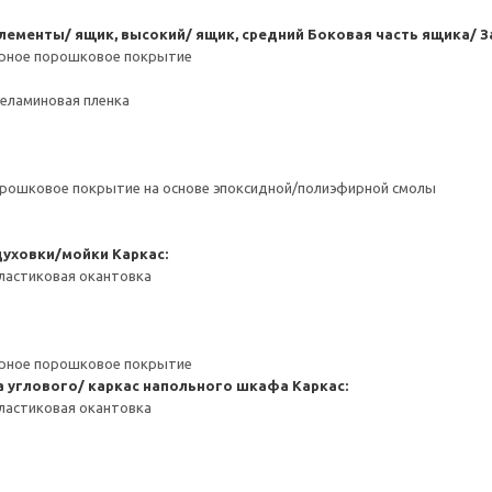
ементы/ ящик, высокий/ ящик, средний
Боковая часть ящика/ З
ерное порошковое покрытие
Меламиновая пленка
орошковое покрытие на основе эпоксидной/полиэфирной смолы
духовки/мойки
Каркас:
ластиковая окантовка
ерное порошковое покрытие
 углового/ каркас напольного шкафа
Каркас:
ластиковая окантовка