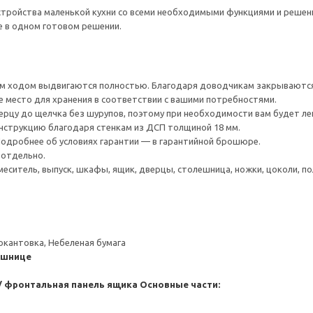
тройства маленькой кухни со всеми необходимыми функциями и решения
е в одном готовом решении.
 ходом выдвигаются полностью. Благодаря доводчикам закрываются 
е место для хранения в соответствии с вашими потребностями.
ерцу до щелчка без шурупов, поэтому при необходимости вам будет ле
нструкцию благодаря стенкам из ДСП толщиной 18 мм.
 Подробнее об условиях гарантии — в гарантийной брошюре.
 отдельно.
меситель, выпуск, шкафы, ящик, дверцы, столешница, ножки, цоколи, пол
окантовка, Небеленая бумага
ешнице
/ фронтальная панель ящика
Основные части: