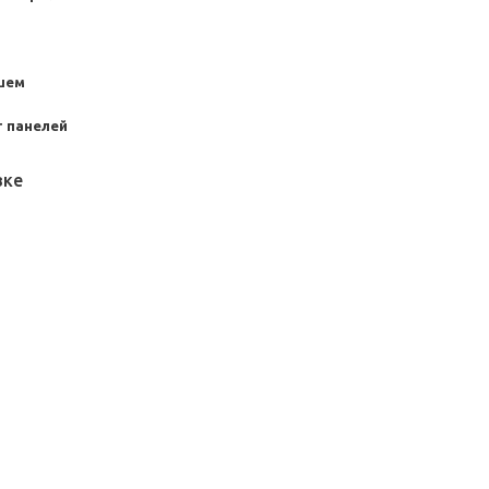
шем
 панелей
вке