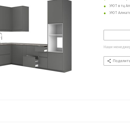
УЮТ в тц А
УЮТ Алмат
Наши менеджер
Поделит