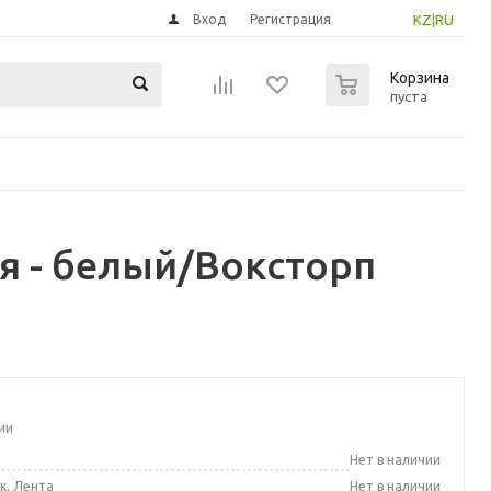
Вход
Регистрация
KZ
|
RU
0
Корзина
пуста
я - белый/Воксторп
ии
а
Нет в наличии
к, Лента
Нет в наличии