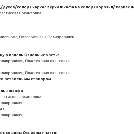
/духов/холод/ каркас верхн шкафа на холод/морозил/ каркас 
ластиковая окантовка
листирол, Полипропилен, Полипропилен
чную панель
Основные части:
олипропилен, Пластиковая окантовка
олипропилен, Пластиковая окантовка
 со встроенным стопором
польн шкафа
ластиковая окантовка
Полипропилен
ас:
Полипропилен
а с крылом
Основные части: