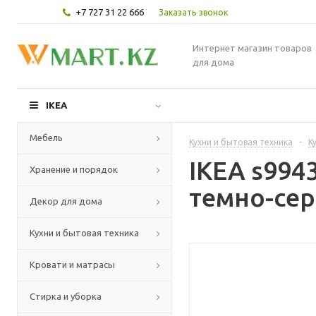
+7 727 31 22 666
Заказать звонок
Интернет магазин товаров
для дома
IKEA
Мебель
Кухни и бытовая техника
-
К
IKEA s994
Хранение и порядок
темно-сер
Декор для дома
Кухни и бытовая техника
Кровати и матрасы
Стирка и уборка