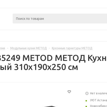
ухни
-
Модульные кухни МЕТОД
-
Кухонные гарнитуры МЕТОД
35249 METOD МЕТОД Кухн
ый 310x190x250 см
Нет в налич
УЮТ Астан
Новосибирс