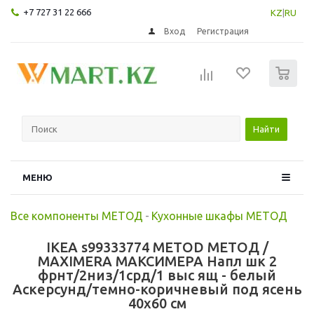
+7 727 31 22 666
KZ
|
RU
Вход
Регистрация
0
Найти
МЕНЮ
Все компоненты МЕТОД
-
Кухонные шкафы МЕТОД
IKEA s99333774 METOD МЕТОД /
MAXIMERA МАКСИМЕРА Напл шк 2
фрнт/2низ/1срд/1 выс ящ - белый
Аскерсунд/темно-коричневый под ясень
40x60 см