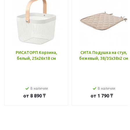
РИСАТОРП Корзина,
СИТА Подушка на стул,
белый, 25x26x18 см
бежевый, 38/35x38x2 см
В наличии
В наличии
от
8 890 ₸
от
1 790 ₸