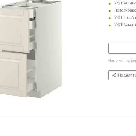
УЮТ Астан
Новосибирс
УЮТ в тц А
УЮТ Алмат
Наши менеджер
Поделит