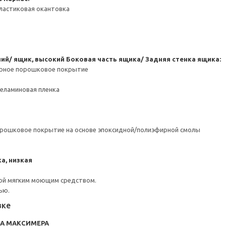
ластиковая окантовка
ний/ ящик, высокий
Боковая часть ящика/ Задняя стенка ящика:
ерное порошковое покрытие
Меламиновая пленка
орошковое покрытие на основе эпоксидной/полиэфирной смолы
а, низкая
ой мягким моющим средством.
ью.
вке
RA МАКСИМЕРА