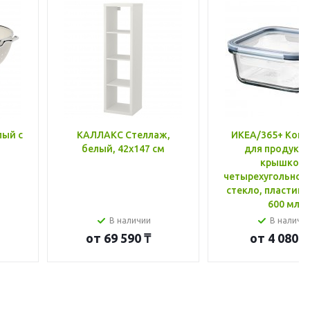
лый с
КАЛЛАКС Стеллаж,
ИКЕА/365+ Конт
белый, 42x147 см
для продукто
крышкой,
четырехугольной
стекло, пластик 
600 мл
В наличии
В наличи
от
69 590 ₸
от
4 080 ₸