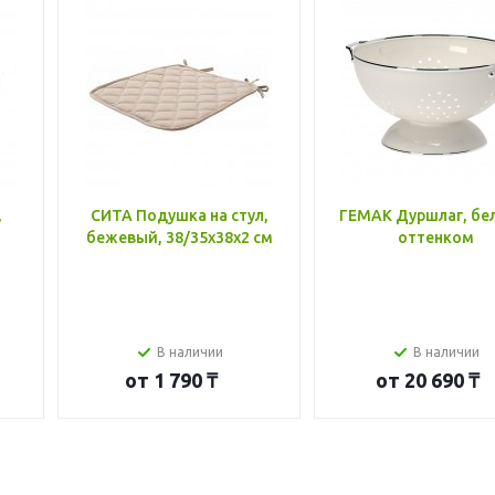
,
СИТА Подушка на стул,
ГЕМАК Дуршлаг, бе
бежевый, 38/35x38x2 см
оттенком
В наличии
В наличии
от
1 790 ₸
от
20 690 ₸