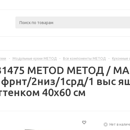
ухни
-
Модульные кухни МЕТОД
-
Все компоненты МЕТОД
-
Кухонные
231475 METOD МЕТОД / 
 фрнт/2низ/1срд/1 выс я
ттенком 40x60 см
Нет в налич