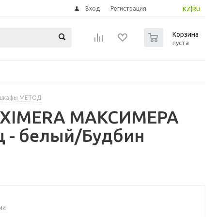
Вход
Регистрация
KZ
|
RU
0
Корзина
пуста
 шкафы МЕТОД
MAXIMERA МАКСИМЕРА
щ - белый/Будбин
ии