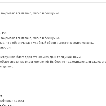
закрываются плавно, мягко и бесшумно.
 159
закрываются плавно, мягко и бесшумно.
ью, что обеспечивает удобный обзор и доступ к содержимому.
опором.
нструкцию благодаря стенкам из ДСП толщиной 18 мм.
ребуются разные виды креплений. Выберите подходящие для ваших стен 
отдельно.
ка
иэфирная краска
а
Каркас: