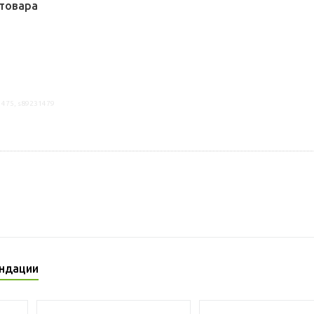
товара
1475, s89231479
ндации