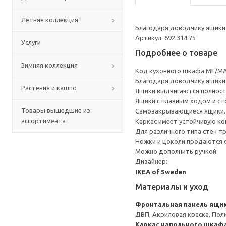
Летняя коллекция
Благодаря доводчику ящики 
Артикул: 692.314.75
Услуги
Подробнее о товаре
Зимняя коллекция
Код кухонного шкафа ME/MA
Благодаря доводчику ящики 
Растения и кашпо
Ящики выдвигаются полност
Ящики с плавным ходом и ст
Товары вышедшие из
Самозакрывающиеся ящики.
ассортимента
Каркас имеет устойчивую ко
Для различного типа стен т
Ножки и цоколи продаются 
Можно дополнить ручкой.
Дизайнер:
IKEA of Sweden
Материалы и уход
Фронтальная панель ящи
ДВП, Акриловая краска, Пол
Каркас напольного шкаф