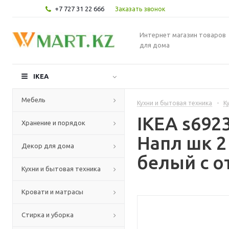
+7 727 31 22 666
Заказать звонок
Интернет магазин товаров
для дома
IKEA
Мебель
Кухни и бытовая техника
-
К
IKEA s69
Хранение и порядок
Напл шк 2
Декор для дома
белый с о
Кухни и бытовая техника
Кровати и матрасы
Стирка и уборка