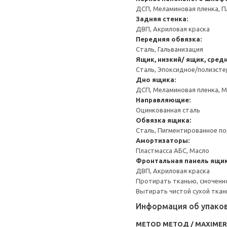
ДСП, Меламиновая пленка, П
Задняя стенка:
ДВП, Акриловая краска
Передняя обвязка:
Сталь, Гальванизация
Ящик, низкий/ ящик, сред
Сталь, Эпоксидное/полиэст
Дно ящика:
ДСП, Меламиновая пленка, 
Направляющие:
Оцинкованная сталь
Обвязка ящика:
Сталь, Пигментированное п
Амортизаторы:
Пластмасса АБС, Масло
Фронтальная панель ящик
ДВП, Акриловая краска
Протирать тканью, смоченн
Вытирать чистой сухой ткан
Информация об упако
METOD МЕТОД / MAXIME