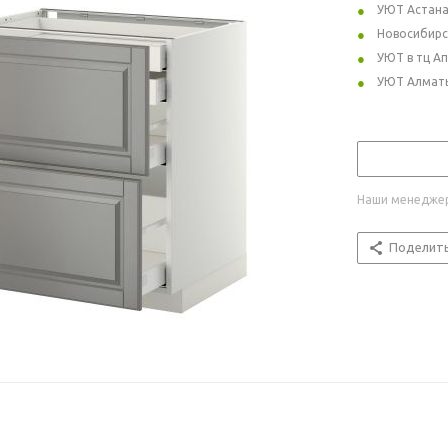
УЮТ Астан
Новосибирс
УЮТ в тц А
УЮТ Алмат
Наши менеджер
Поделит