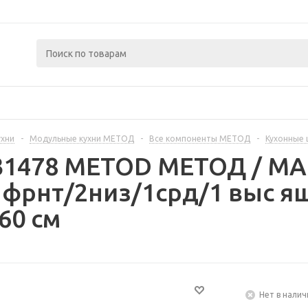
ухни
-
Модульные кухни МЕТОД
-
Все компоненты МЕТОД
-
Кухонные
231478 METOD МЕТОД / 
 фрнт/2низ/1срд/1 выс я
60 см
Нет в налич