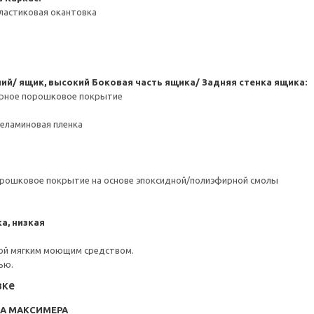
ластиковая окантовка
ний/ ящик, высокий
Боковая часть ящика/ Задняя стенка ящика:
ерное порошковое покрытие
Меламиновая пленка
орошковое покрытие на основе эпоксидной/полиэфирной смолы
а, низкая
ой мягким моющим средством.
ью.
вке
RA МАКСИМЕРА