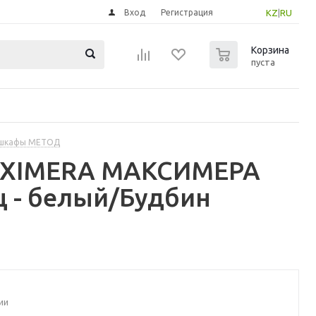
Вход
Регистрация
KZ
|
RU
0
Корзина
пуста
 шкафы МЕТОД
MAXIMERA МАКСИМЕРА
щ - белый/Будбин
ии