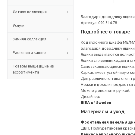
Летняя коллекция
Благодаря доводчику ящики 
Артикул: 092.314.78
Услуги
Подробнее о товаре
Зимняя коллекция
Код кухонного шкафа ME/MA
Благодаря доводчику ящики 
Растения и кашпо
Ящики выдвигаются полност
Ящики с плавным ходом и ст
Товары вышедшие из
Самозакрывающиеся ящики.
ассортимента
Каркас имеет устойчивую ко
Для различного типа стен т
Ножки и цоколи продаются 
Можно дополнить ручкой.
Дизайнер:
IKEA of Sweden
Материалы и уход
Фронтальная панель ящи
ДВП, Полиуретановая краска
Каркас напольного шкаф