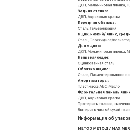
ДСП, Меламиновая пленка, П
Задняя стенка:
ДВП, Акриловая краска
Передняя обвязка:
Сталь, Гальванизация
Ящик, низкий/ ящик, сред
Сталь, Эпоксидное/полиэст
Дно ящика:
ДСП, Меламиновая пленка, 
Направляющие:
Оцинкованная сталь
Обвязка ящика:
Сталь, Пигментированное п
Амортизаторы:
Пластмасса АБС, Масло
Фронтальная панель ящик
ДВП, Акриловая краска
Протирать тканью, смоченн
Вытирать чистой сухой ткан
Информация об упако
METOD МЕТОД / MAXIME