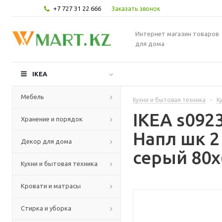
+7 727 31 22 666
Заказать звонок
Интернет магазин товаров
для дома
IKEA
Мебель
Кухни и бытовая техника
-
К
IKEA s09
Хранение и порядок
Напл шк 2
Декор для дома
серый 80x
Кухни и бытовая техника
Кровати и матрасы
Стирка и уборка