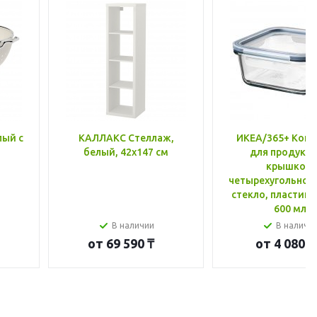
лый с
КАЛЛАКС Стеллаж,
ИКЕА/365+ Конт
белый, 42x147 см
для продукто
крышкой,
четырехугольной
стекло, пластик 
600 мл
В наличии
В наличи
от
69 590 ₸
от
4 080 ₸