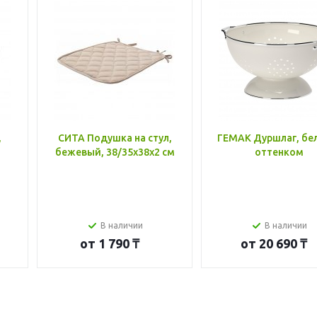
,
СИТА Подушка на стул,
ГЕМАК Дуршлаг, бе
бежевый, 38/35x38x2 см
оттенком
В наличии
В наличии
от
1 790 ₸
от
20 690 ₸