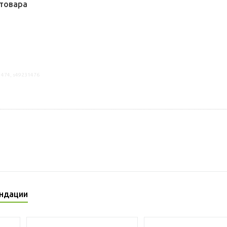
товара
1474, s49231476
ндации