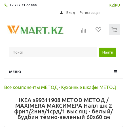
+7 727 31 22 666
KZ
|
RU
Вход
Регистрация
0
Найти
МЕНЮ
Все компоненты МЕТОД
-
Кухонные шкафы МЕТОД
IKEA s99311908 METOD МЕТОД /
MAXIMERA МАКСИМЕРА Напл шк 2
фрнт/2низ/1срд/1 выс ящ - белый/
Будбин темно-зеленый 60x60 см