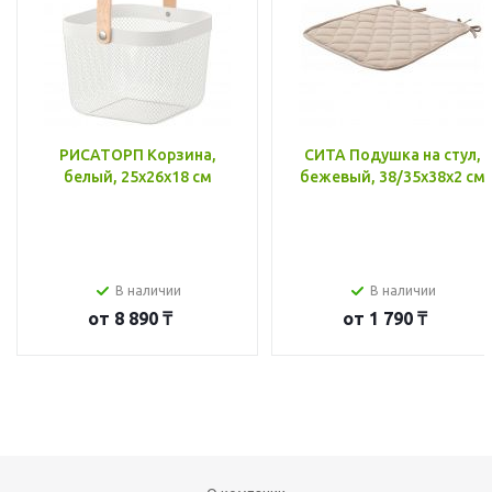
РИСАТОРП Корзина,
СИТА Подушка на стул,
белый, 25x26x18 см
бежевый, 38/35x38x2 см
В наличии
В наличии
от
8 890 ₸
от
1 790 ₸