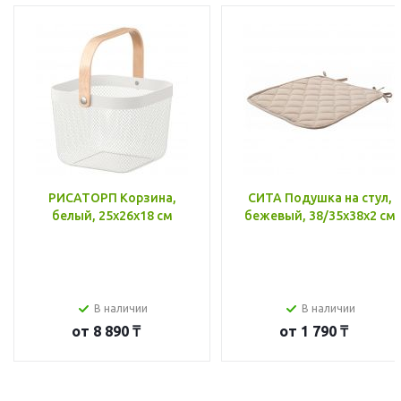
РИСАТОРП Корзина,
СИТА Подушка на стул,
белый, 25x26x18 см
бежевый, 38/35x38x2 см
В наличии
В наличии
от
8 890 ₸
от
1 790 ₸