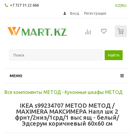
+7 727 31 22 666
KZ
|
RU
Вход
Регистрация
0
Найти
МЕНЮ
Все компоненты МЕТОД
-
Кухонные шкафы МЕТОД
IKEA s99234707 METOD МЕТОД /
MAXIMERA МАКСИМЕРА Напл шк 2
фрнт/2низ/1срд/1 выс ящ - белый/
Эдсерум коричневый 60x60 см