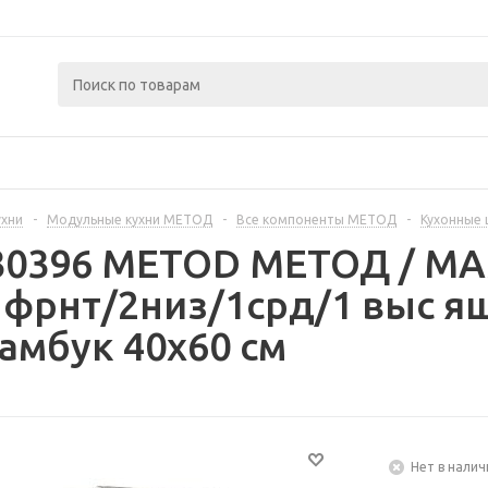
ухни
-
Модульные кухни МЕТОД
-
Все компоненты МЕТОД
-
Кухонные
330396 METOD МЕТОД / 
 фрнт/2низ/1срд/1 выс я
амбук 40x60 см
Нет в налич