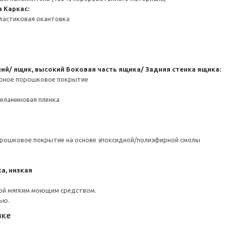
а
Каркас:
ластиковая окантовка
ний/ ящик, высокий
Боковая часть ящика/ Задняя стенка ящика:
ерное порошковое покрытие
Меламиновая пленка
орошковое покрытие на основе эпоксидной/полиэфирной смолы
а, низкая
ой мягким моющим средством.
ью.
вке