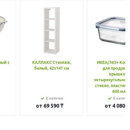
лый с
КАЛЛАКС Стеллаж,
ИКЕА/365+ Конт
белый, 42x147 см
для продукто
крышкой,
четырехугольной
стекло, пластик 
600 мл
В наличии
В наличи
от
69 590 ₸
от
4 080 ₸