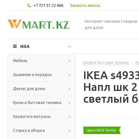
+7 727 31 22 666
Заказать звонок
Интернет магазин товаров
для дома
IKEA
Мебель
Кухни и бытовая техника
-
К
IKEA s49
Хранение и порядок
Напл шк 2
Декор для дома
светлый б
Кухни и бытовая техника
Кровати и матрасы
Стирка и уборка
Цена IKEA Family