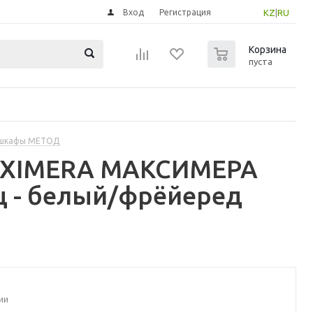
Вход
Регистрация
KZ
|
RU
0
Корзина
пуста
 шкафы МЕТОД
MAXIMERA МАКСИМЕРА
щ - белый/фрёйеред
ии