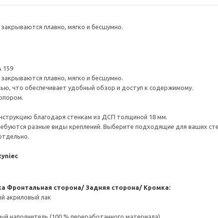
закрываются плавно, мягко и бесшумно.
 159
закрываются плавно, мягко и бесшумно.
ью, что обеспечивает удобный обзор и доступ к содержимому.
опором.
нструкцию благодаря стенкам из ДСП толщиной 18 мм.
ребуются разные виды креплений. Выберите подходящие для ваших стен 
отдельно.
zyniec
ка
Фронтальная сторона/ Задняя сторона/ Кромка:
ый акриловый лак
ый наполнитель (100 % переработанного материала)