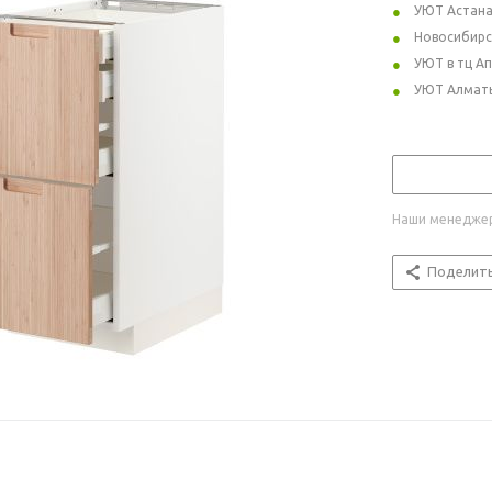
УЮТ Астан
Новосибирс
УЮТ в тц А
УЮТ Алмат
Наши менеджер
Поделит