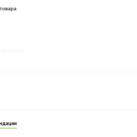
товара
0396, s29330397
ндации