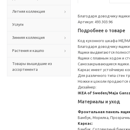
Летняя коллекция
Благодаря доводчику ящики 
Артикул: 493.303.96
Услуги
Подробнее о товаре
Зимняя коллекция
Код кухонного шкафа ME/MA
Благодаря доводчику ящики 
Растения и кашпо
Ящики выдвигаются полност
Ящики с плавным ходом и ст
Товары вышедшие из
Самозакрывающиеся ящики.
ассортимента
Каркас имеет устойчивую ко
Для различного типа стен т
Ножки и цоколи продаются 
Дизайнер:
IKEA of Sweden/Maja Gans
Материалы и уход
Фронтальная панель ящи
Бамбук, Морилка, Прозрачн
Каркас:
Бамбук, Сотовидный бумажн