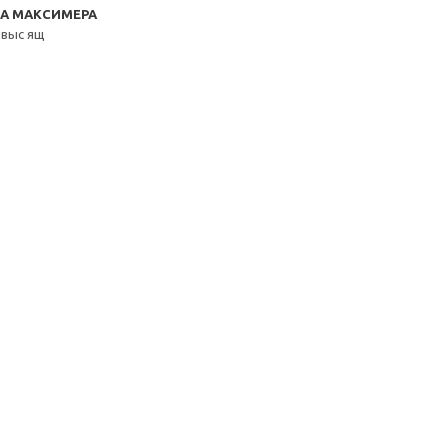
RA МАКСИМЕРА
 выс ящ