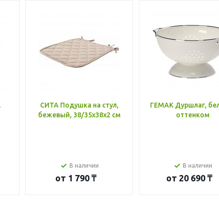
,
СИТА Подушка на стул,
ГЕМАК Дуршлаг, бе
бежевый, 38/35x38x2 см
оттенком
В наличии
В наличии
от
1 790 ₸
от
20 690 ₸