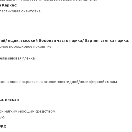
а
Каркас:
ластиковая окантовка
ний/ ящик, высокий
Боковая часть ящика/ Задняя стенка ящика:
ерное порошковое покрытие
Меламиновая пленка
орошковое покрытие на основе эпоксидной/полиэфирной смолы
а, низкая
ой мягким моющим средством.
ью.
вке