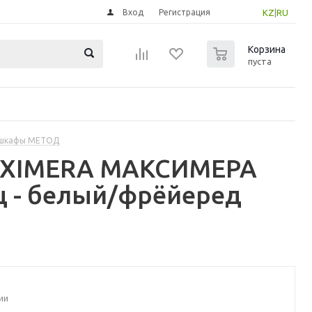
Вход
Регистрация
KZ
|
RU
0
Корзина
пуста
 шкафы МЕТОД
MAXIMERA МАКСИМЕРА
щ - белый/фрёйеред
ии