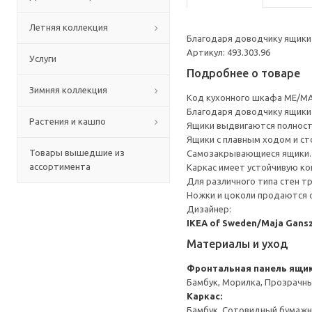
Летняя коллекция
Благодаря доводчику ящики 
Артикул: 493.303.96
Услуги
Подробнее о товаре
Зимняя коллекция
Код кухонного шкафа ME/MA
Благодаря доводчику ящики 
Растения и кашпо
Ящики выдвигаются полност
Ящики с плавным ходом и ст
Товары вышедшие из
Самозакрывающиеся ящики.
ассортимента
Каркас имеет устойчивую ко
Для различного типа стен т
Ножки и цоколи продаются 
Дизайнер:
IKEA of Sweden/Maja Gans
Материалы и уход
Фронтальная панель ящи
Бамбук, Морилка, Прозрачн
Каркас:
Бамбук, Сотовидный бумажн