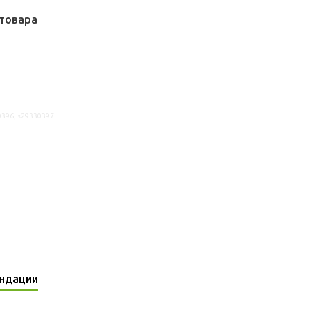
товара
0396, s29330397
ндации