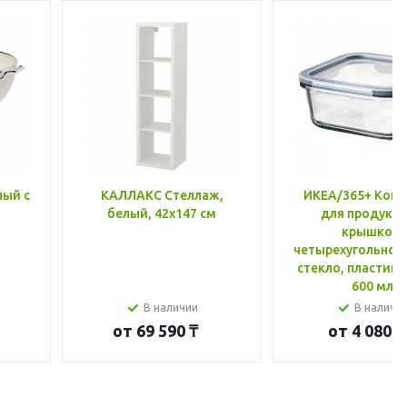
лый с
КАЛЛАКС Стеллаж,
ИКЕА/365+ Конт
белый, 42x147 см
для продукто
крышкой,
четырехугольной
стекло, пластик 
600 мл
В наличии
В наличи
от
69 590 ₸
от
4 080 ₸