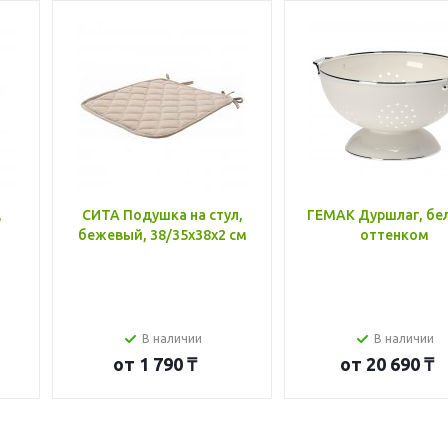
,
СИТА Подушка на стул,
ГЕМАК Дуршлаг, бе
бежевый, 38/35x38x2 см
оттенком
В наличии
В наличии
от
1 790 ₸
от
20 690 ₸