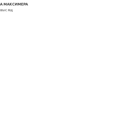
RA МАКСИМЕРА
 выс ящ