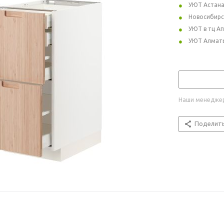
УЮТ Астан
Новосибирс
УЮТ в тц А
УЮТ Алмат
Наши менеджер
Поделит