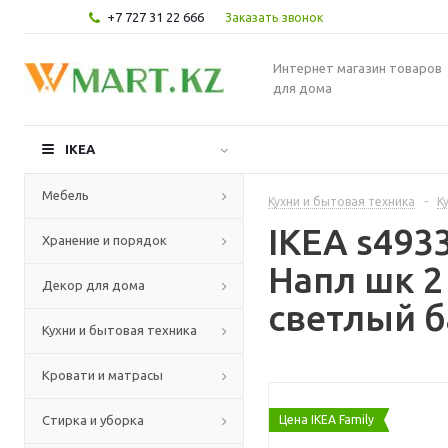
+7 727 31 22 666
Заказать звонок
Интернет магазин товаров
для дома
IKEA
Мебель
Кухни и бытовая техника
-
К
IKEA s49
Хранение и порядок
Напл шк 2
Декор для дома
светлый б
Кухни и бытовая техника
Кровати и матрасы
Стирка и уборка
Цена IKEA Family