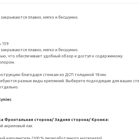
закрываются плавно, мягко и бесшумно.
 159
закрываются плавно, мягко и бесшумно.
ью, что обеспечивает удобный обзор и доступ к содержимому.
опором.
нструкцию благодаря стенкам из ДСП толщиной 18 мм.
ребуются разные виды креплений. Выберите подходящие для ваших стен 
отдельно.
zyniec
ка
Фронтальная сторона/ Задняя сторона/ Кромка:
ый акриловый лак
ый наполнитель (100 % переработанного материала)