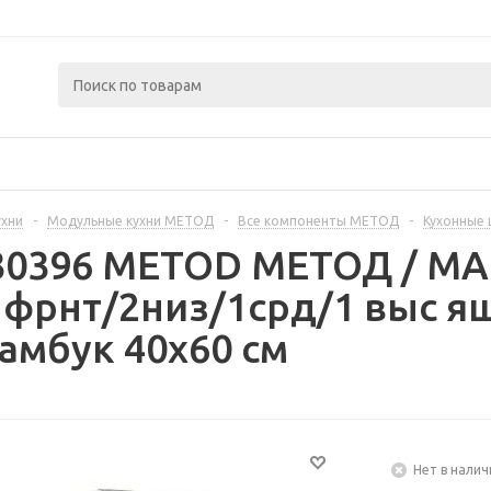
ухни
-
Модульные кухни МЕТОД
-
Все компоненты МЕТОД
-
Кухонные
330396 METOD МЕТОД / 
 фрнт/2низ/1срд/1 выс я
амбук 40x60 см
Нет в налич