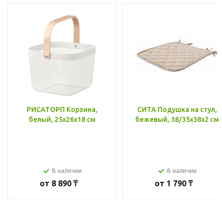
РИСАТОРП Корзина,
СИТА Подушка на стул,
белый, 25x26x18 см
бежевый, 38/35x38x2 см
В наличии
В наличии
от
8 890 ₸
от
1 790 ₸