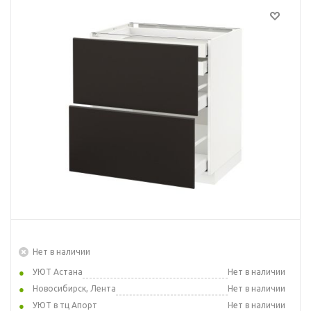
Нет в наличии
УЮТ Астана
Нет в наличии
Новосибирск, Лента
Нет в наличии
УЮТ в тц Апорт
Нет в наличии