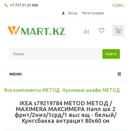
+7 727 31 22 666
KZ
|
RU
Вход
Регистрация
0
Найти
МЕНЮ
Все компоненты МЕТОД
-
Кухонные шкафы МЕТОД
IKEA s79219784 METOD МЕТОД /
MAXIMERA МАКСИМЕРА Напл шк 2
фрнт/2низ/1срд/1 выс ящ - белый/
Кунгсбакка антрацит 80x60 см