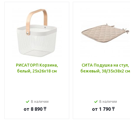
РИСАТОРП Корзина,
СИТА Подушка на стул,
белый, 25x26x18 см
бежевый, 38/35x38x2 см
В наличии
В наличии
от
8 890 ₸
от
1 790 ₸