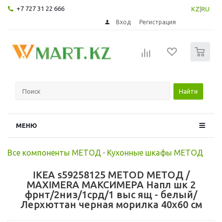
+7 727 31 22 666
KZ
|
RU
Вход
Регистрация
0
Найти
МЕНЮ
Все компоненты МЕТОД
-
Кухонные шкафы МЕТОД
IKEA s59258125 METOD МЕТОД /
MAXIMERA МАКСИМЕРА Напл шк 2
фрнт/2низ/1срд/1 выс ящ - белый/
Лерхюттан черная морилка 40x60 см