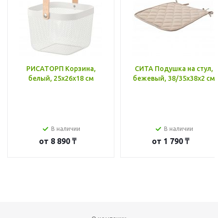
РИСАТОРП Корзина,
СИТА Подушка на стул,
белый, 25x26x18 см
бежевый, 38/35x38x2 см
В наличии
В наличии
от
8 890 ₸
от
1 790 ₸