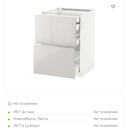
Нет в наличии
УЮТ Астана
Нет в наличии
Новосибирск, Лента
Нет в наличии
УЮТ в тц Апорт
Нет в наличии