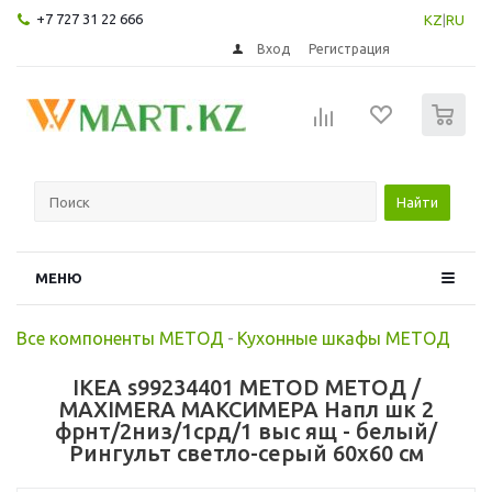
+7 727 31 22 666
KZ
|
RU
Вход
Регистрация
0
Найти
МЕНЮ
Все компоненты МЕТОД
-
Кухонные шкафы МЕТОД
IKEA s99234401 METOD МЕТОД /
MAXIMERA МАКСИМЕРА Напл шк 2
фрнт/2низ/1срд/1 выс ящ - белый/
Рингульт светло-серый 60x60 см