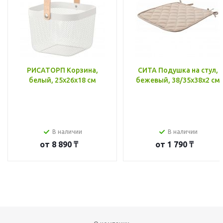
РИСАТОРП Корзина,
СИТА Подушка на стул,
белый, 25x26x18 см
бежевый, 38/35x38x2 см
В наличии
В наличии
от
8 890 ₸
от
1 790 ₸