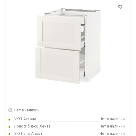
Нет в наличии
УЮТ Астана
Нет в наличии
Новосибирск, Лента
Нет в наличии
УЮТ в тц Апорт
Нет в наличии