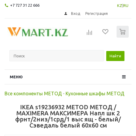
+7 727 31 22 666
KZ
|
RU
Вход
Регистрация
0
Найти
МЕНЮ
Все компоненты МЕТОД
-
Кухонные шкафы МЕТОД
IKEA s19236932 METOD МЕТОД /
MAXIMERA МАКСИМЕРА Напл шк 2
фрнт/2низ/1срд/1 выс ящ - белый/
Сэведаль белый 60x60 см