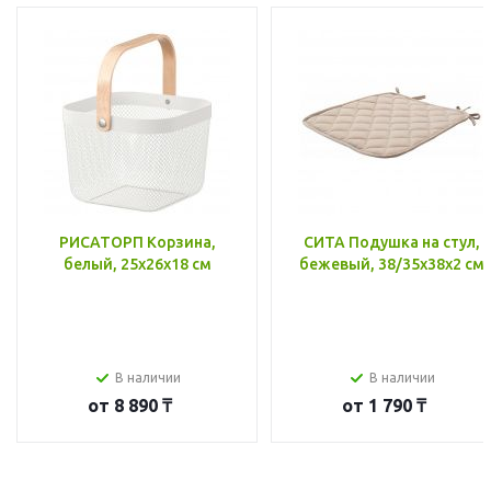
РИСАТОРП Корзина,
СИТА Подушка на стул,
белый, 25x26x18 см
бежевый, 38/35x38x2 см
В наличии
В наличии
от
8 890 ₸
от
1 790 ₸