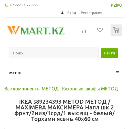
+7 727 31 22 666
KZ
|
RU
Вход
Регистрация
0
Найти
МЕНЮ
Все компоненты МЕТОД
-
Кухонные шкафы МЕТОД
IKEA s89234393 METOD МЕТОД /
MAXIMERA МАКСИМЕРА Напл шк 2
фрнт/2низ/1срд/1 выс ящ - белый/
Торхэмн ясень 40x60 см