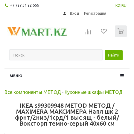
+7 727 31 22 666
KZ
|
RU
Вход
Регистрация
0
Найти
МЕНЮ
Все компоненты МЕТОД
-
Кухонные шкафы МЕТОД
IKEA s99309948 METOD МЕТОД /
MAXIMERA МАКСИМЕРА Напл шк 2
фрнт/2низ/1срд/1 выс ящ - белый/
Воксторп темно-серый 40x60 см