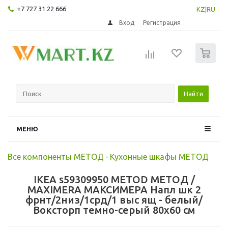
+7 727 31 22 666
KZ
|
RU
Вход
Регистрация
0
Найти
МЕНЮ
Все компоненты МЕТОД
-
Кухонные шкафы МЕТОД
IKEA s59309950 METOD МЕТОД /
MAXIMERA МАКСИМЕРА Напл шк 2
фрнт/2низ/1срд/1 выс ящ - белый/
Воксторп темно-серый 80x60 см