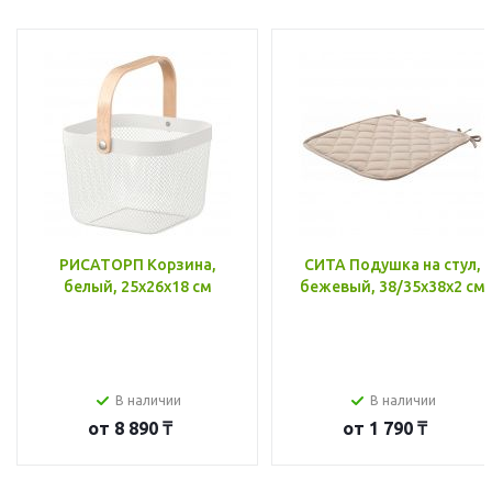
РИСАТОРП Корзина,
СИТА Подушка на стул,
белый, 25x26x18 см
бежевый, 38/35x38x2 см
В наличии
В наличии
от
8 890 ₸
от
1 790 ₸