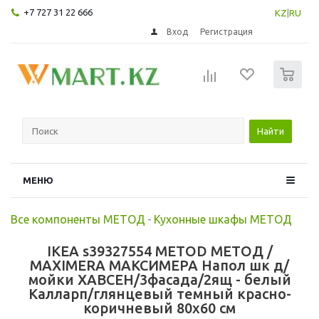
+7 727 31 22 666
KZ
|
RU
Вход
Регистрация
0
Найти
МЕНЮ
Все компоненты МЕТОД
-
Кухонные шкафы МЕТОД
IKEA s39327554 METOD МЕТОД /
MAXIMERA МАКСИМЕРА Напол шк д/
мойки ХАВСЕН/3фасада/2ящ - белый
Калларп/глянцевый темный красно-
коричневый 80x60 см