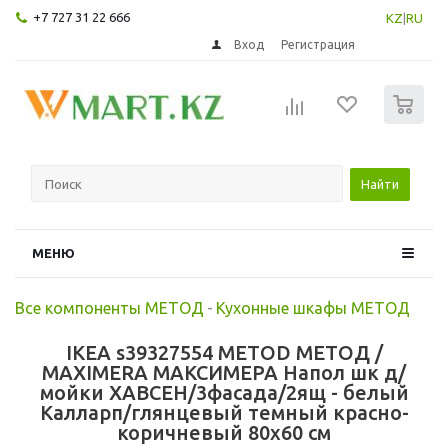
+7 727 31 22 666
KZ
|
RU
Вход
Регистрация
0
Найти
МЕНЮ
Все компоненты МЕТОД
-
Кухонные шкафы МЕТОД
IKEA s39327554 METOD МЕТОД /
MAXIMERA МАКСИМЕРА Напол шк д/
мойки ХАВСЕН/3фасада/2ящ - белый
Калларп/глянцевый темный красно-
коричневый 80x60 см