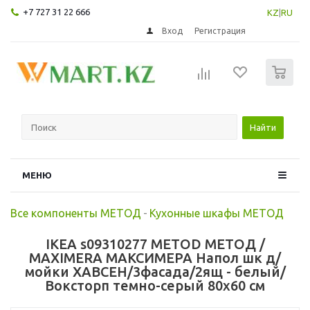
+7 727 31 22 666
KZ
|
RU
Вход
Регистрация
0
Найти
МЕНЮ
Все компоненты МЕТОД
-
Кухонные шкафы МЕТОД
IKEA s09310277 METOD МЕТОД /
MAXIMERA МАКСИМЕРА Напол шк д/
мойки ХАВСЕН/3фасада/2ящ - белый/
Воксторп темно-серый 80x60 см