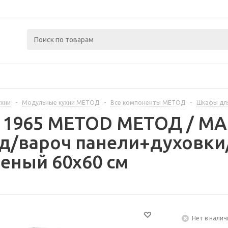
ухни
-
Модульные кухни МЕТОД
-
Все компоненты МЕТОД
-
Шкафы дл
311965 METOD МЕТОД / 
д/вароч панели+духовки
еный 60x60 см
Нет в налич