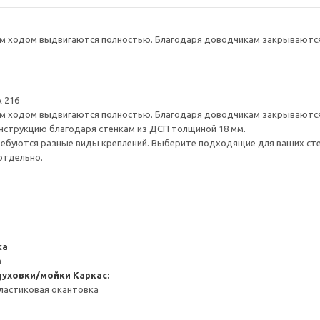
 ходом выдвигаются полностью. Благодаря доводчикам закрываются 
 216
 ходом выдвигаются полностью. Благодаря доводчикам закрываются 
нструкцию благодаря стенкам из ДСП толщиной 18 мм.
ребуются разные виды креплений. Выберите подходящие для ваших стен 
отдельно.
ка
а
духовки/мойки
Каркас:
ластиковая окантовка