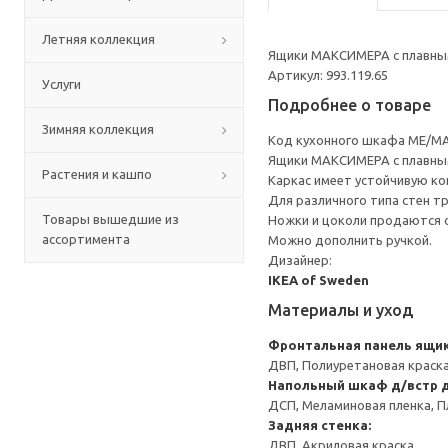
Летняя коллекция
Ящики МАКСИМЕРА с плавным
Артикул: 993.119.65
Услуги
Подробнее о товаре
Зимняя коллекция
Код кухонного шкафа ME/MA
Ящики МАКСИМЕРА с плавным
Растения и кашпо
Каркас имеет устойчивую ко
Для различного типа стен т
Товары вышедшие из
Ножки и цоколи продаются 
ассортимента
Можно дополнить ручкой.
Дизайнер:
IKEA of Sweden
Материалы и уход
Фронтальная панель ящи
ДВП, Полиуретановая краск
Напольный шкаф д/встр 
ДСП, Меламиновая пленка, П
Задняя стенка:
ДВП, Акриловая краска