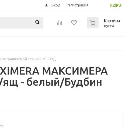
Вход
Регистрация
KZ
|
RU
0
Корзина
пуста
я встраиваемой техники МЕТОД
MAXIMERA МАКСИМЕРА
/ящ - белый/Будбин
ии