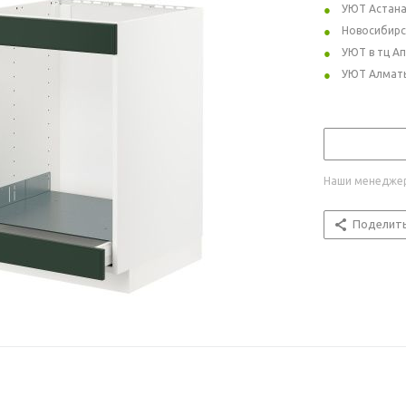
УЮТ Астан
Новосибирс
УЮТ в тц А
УЮТ Алмат
Наши менеджер
Поделит