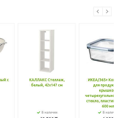
лый с
КАЛЛАКС Стеллаж,
ИКЕА/365+ Конт
белый, 42x147 см
для продукто
крышкой,
четырехугольной
стекло, пластик 
600 мл
В наличии
В наличи