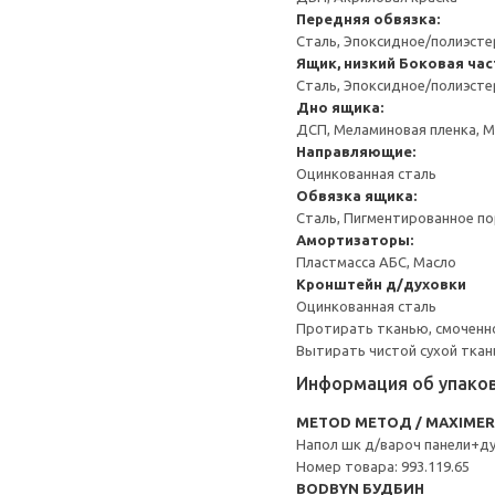
Передняя обвязка:
Сталь, Эпоксидное/полиэст
Ящик, низкий
Боковая час
Сталь, Эпоксидное/полиэст
Дно ящика:
ДСП, Меламиновая пленка, 
Направляющие:
Оцинкованная сталь
Обвязка ящика:
Сталь, Пигментированное п
Амортизаторы:
Пластмасса АБС, Масло
Кронштейн д/духовки
Оцинкованная сталь
Протирать тканью, смоченн
Вытирать чистой сухой ткан
Информация об упако
METOD МЕТОД / MAXIME
Напол шк д/вароч панели+д
Номер товара: 993.119.65
BODBYN БУДБИН