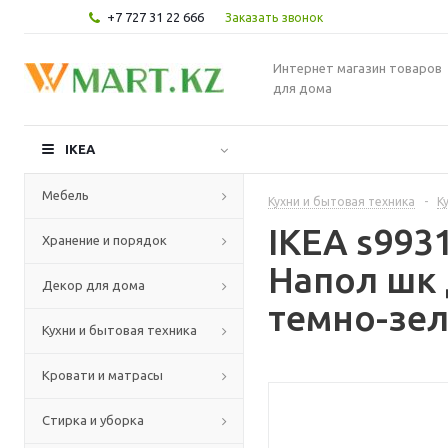
+7 727 31 22 666
Заказать звонок
Интернет магазин товаров
для дома
IKEA
Мебель
Кухни и бытовая техника
-
К
IKEA s99
Хранение и порядок
Напол шк 
Декор для дома
темно-зел
Кухни и бытовая техника
Кровати и матрасы
Стирка и уборка