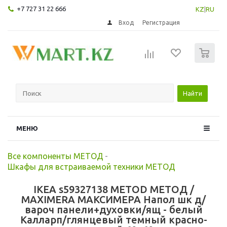
+7 727 31 22 666
KZ
|
RU
Вход
Регистрация
0
Найти
МЕНЮ
Все компоненты МЕТОД
-
Шкафы для встраиваемой техники МЕТОД
IKEA s59327138 METOD МЕТОД /
MAXIMERA МАКСИМЕРА Напол шк д/
вароч панели+духовки/ящ - белый
Калларп/глянцевый темный красно-