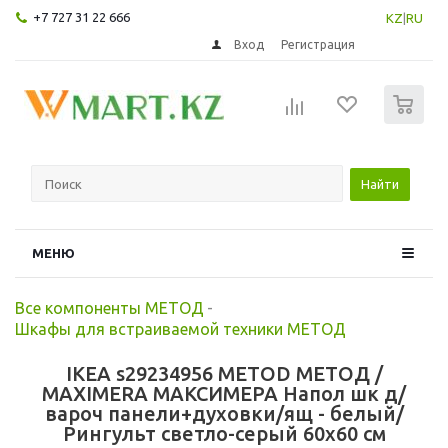
+7 727 31 22 666
KZ
|
RU
Вход
Регистрация
0
Найти
МЕНЮ
Все компоненты МЕТОД
-
Шкафы для встраиваемой техники МЕТОД
IKEA s29234956 METOD МЕТОД /
MAXIMERA МАКСИМЕРА Напол шк д/
вароч панели+духовки/ящ - белый/
Рингульт светло-серый 60x60 см