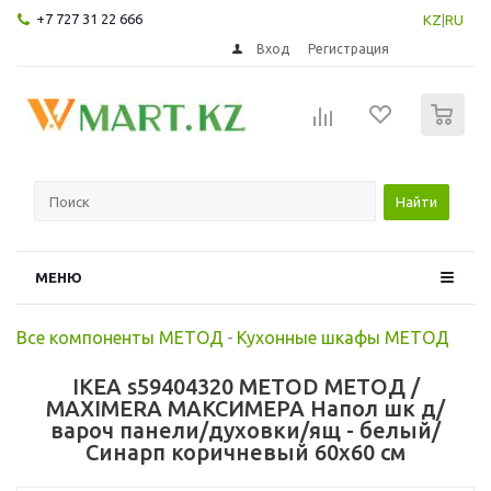
+7 727 31 22 666
KZ
|
RU
Вход
Регистрация
0
Найти
МЕНЮ
Все компоненты МЕТОД
-
Кухонные шкафы МЕТОД
IKEA s59404320 METOD МЕТОД /
MAXIMERA МАКСИМЕРА Напол шк д/
вароч панели/духовки/ящ - белый/
Синарп коричневый 60x60 см